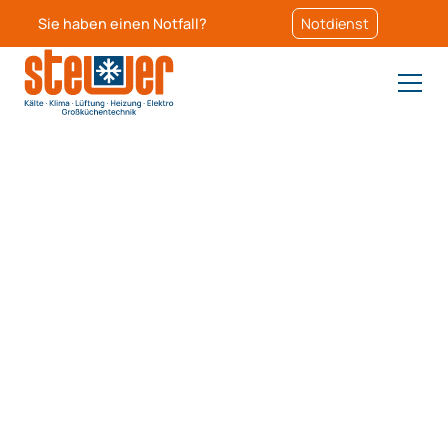
Sie haben einen Notfall?
Notdienst
In Bad Oldesloe alles für
Lüftungs- und
Küchentechnik aus einer
Hand
Unsere erstklassige Kältetechnik und Klimatisierung
garantieren ideale Temperaturen in allen Bereichen –
individuell für Ihr Gewerbe abgestimmt.