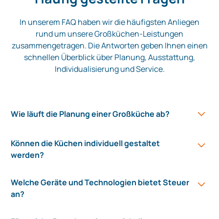
In unserem FAQ haben wir die häufigsten Anliegen
rund um unsere Großküchen‑Leistungen
zusammengetragen. Die Antworten geben Ihnen einen
schnellen Überblick über Planung, Ausstattung,
Individualisierung und Service.
Wie läuft die Planung einer Großküche ab?
Nach einem Beratungsgespräch analysieren wir Ihre
Können die Küchen individuell gestaltet
räumlichen und betrieblichen Anforderungen. Unsere
werden?
technischen Zeichner entwickeln ein
maßgeschneidertes Konzept, das den Arbeitsablauf
Ja. Wir planen und fertigen jede Großküche individuell.
optimiert und Ihre Wünsche berücksichtigt. Dank
Welche Geräte und Technologien bietet Steuer
Ihre speziellen Anforderungen – von Raumgröße,
unserer Erfahrung und modernen Planungssoftware
an?
Anzahl der Mitarbeitenden bis zu besonderen Abläufen
erhalten Sie vorab einen detaillierten Einblick in das
– fließen in das Konzept ein. Unsere Edelstahlfertigung
Neben klassischen Kochgeräten liefern wir Geräte aus
zukünftige Layout Ihrer Küche.