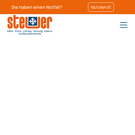
Sie haben einen Notfall?
Notdienst
Für uns zählt vor allem eines:
Ihre Zufriedenheit.
Großküchen &
Gastronomie
Effizienz trifft auf Qualität: Wir bieten Ihnen
maßgeschneiderte Lösungen für moderne
Gastronomiekonzepte, die funktionieren und auf
ganzer Linie begeistern.