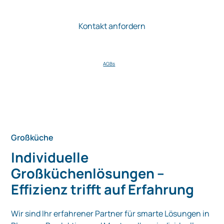
Ich stimme zu, dass die STEUER mir regelmäßig Informationen zu
ihren Produkten zusendet. Meine Einwilligung kann ich jederzeit per E-Mail
gegenüber der Firma STEUER widerrufen.
AGBs
.
Großküche
Individuelle
Großküchenlösungen –
Effizienz trifft auf Erfahrung
Wir sind Ihr erfahrener Partner für smarte Lösungen in