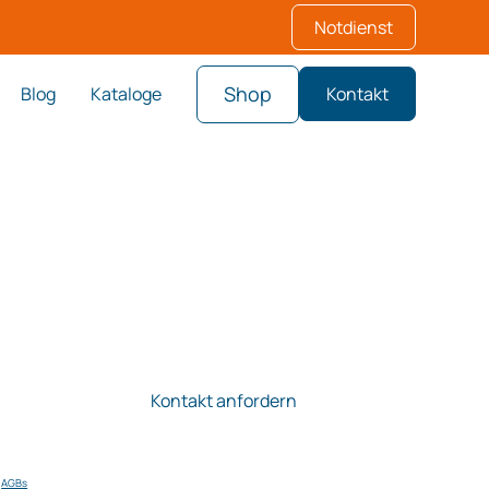
Notdienst
Shop
Blog
Kataloge
Kontakt
sind speziell auf ein effizientes
usgelegt und sorgen für optimale Steuerung
r Anlagen. Mit modernster Technik
n nachhaltigen und zuverlässigen Betrieb.
lmäßig Informationen zu
gung kann ich jederzeit per E-Mail
.
AGBs
.