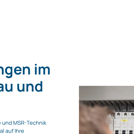
ngen im
au und
e und MSR-Technik
l auf Ihre