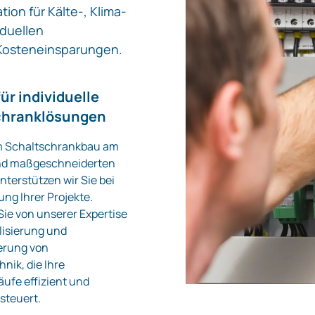
ion für Kälte-, Klima-
iduellen
 Kosteneinsparungen.
ür individuelle
chranklösungen
m Schaltschrankbau am
nd maßgeschneiderten
terstützen wir Sie bei
ng Ihrer Projekte.
 Sie von unserer Expertise
alisierung und
rung von
nik, die Ihre
äufe effizient und
steuert.