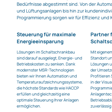
Bedürfnisse abgestimmt sind. Von der Automat
und Lüftungsanlagen bis hin zur kundenindiv
Programmierung sorgen wir für Effizienz und
Steuerung für maximale
Partner f
Energieeinsparung
Schalts
Lösungen im Schaltschrankbau
Mit eigene
sind darauf ausgelegt, Energie- und
Standort u
Betriebskosten zu senken. Dank
Lösungen un
modernster MSR-Technologien
der Umsetzu
bieten wir Ihnen Automation und
Profitieren
Temperaturaufzeichnungssysteme,
in der Visu
die höchste Standards wie HACCP
Programmie
erfüllen und gleichzeitig eine
Anlagentech
optimale Steuerung Ihrer Anlagen
Betriebsabl
ermöglichen.
zuverlässig 