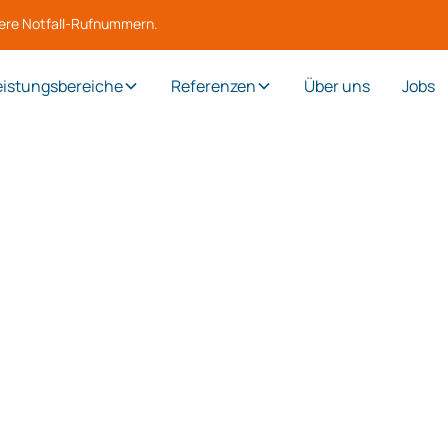
sere Notfall-Rufnummern.
eistungsbereiche
Referenzen
Über uns
Jobs
u
Unsere Schaltschränke 
Energiemanagement a
gement
und Überwachung Ihre
unterstützen sie eine
Ich stimme zu, dass die STEUER mir rege
ihren Produkten zusendet. Meine Einwilli
gegenüber der Firma STEUER widerrufen