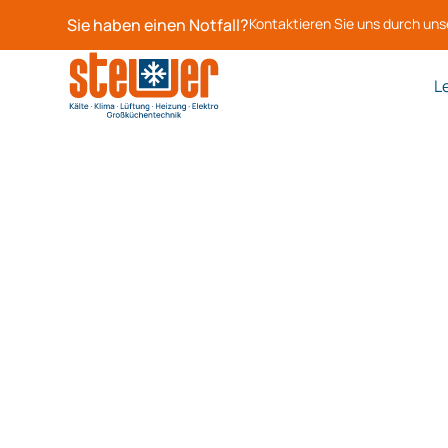
Sie haben einen Notfall?
Kontaktieren Sie uns durch un
L
Moderner Schaltschrankbau auf höchstem Nivea
Energiemana
für maximale
Effizienz