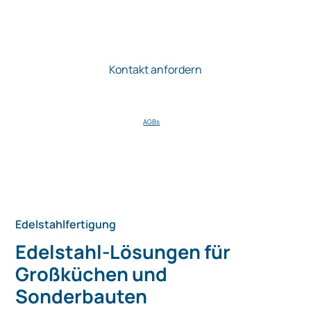
Ich stimme zu, dass die STEUER mir regelmäßig Informationen zu
ihren Produkten zusendet. Meine Einwilligung kann ich jederzeit per E-Mail
gegenüber der Firma STEUER widerrufen.
AGBs
.
Edelstahlfertigung
Edelstahl-Lösungen für
Großküchen und
Sonderbauten