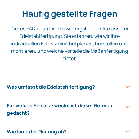
Häufig gestellte Fragen
Dieses FAQ erläutert die wichtigsten Punkte unserer
Edelstahlfertigung. Sie erfahren, wie wir Ihre
individuellen Edelstahlmöbel planen, herstellen und
montieren, und welche Vorteile die Maßanfertigung
bietet.
Was umfasst die Edelstahlfertigung?
Wir planen, messen vor Ort, fertigen in unserer
Für welche Einsatzzwecke ist dieser Bereich
eigenen Werkstatt und montieren maßgeschneiderte
gedacht?
Edelstahlprodukte. Dazu gehören Küchenmöbel,
Thekensysteme, Lüftungshauben, Spültechnik und
Für professionelle Küchen, Kantinen, Bistros sowie
kleine Sonderteile. Unsere Produkte zeichnen sich
Wie läuft die Planung ab?
Sonderkonstruktionen wie Hygieneschleusen oder
durch Präzision, Langlebigkeit und Hygiene aus.