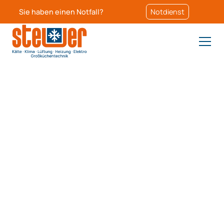
Sie haben einen Notfall?
Notdienst
Hochwertige Edelstahlfertigung
Bestes Material
für langlebige Lösungen
Unsere Edelstahlfertigung bietet Ihnen robustes
Material,
das höchsten Ansprüchen gerecht wird. Perfekt
abgestimmt
für jede Branche, die auf Qualität und Beständigkeit
setzt.