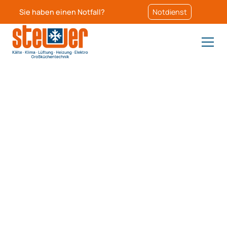
Sie haben einen Notfall?
Notdienst
Premium-Lösungen für
Kühl- und Lüftungstechnik
sowie Küchentechnik in
Neumünster
Ihre Temperaturen, unser Fokus: Mit moderner
Kältetechnik und Klimatisierung halten wir alles im
Gleichgewicht.