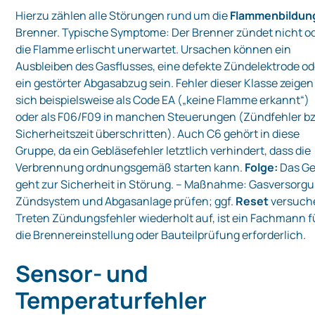
Hierzu zählen alle Störungen rund um die
Flammenbildun
Brenner. Typische Symptome: Der Brenner zündet nicht o
die Flamme erlischt unerwartet. Ursachen können ein
Ausbleiben des Gasflusses, eine defekte Zündelektrode od
ein gestörter Abgasabzug sein. Fehler dieser Klasse zeigen
sich beispielsweise als Code EA („keine Flamme erkannt“)
oder als F06/F09 in manchen Steuerungen (Zündfehler b
Sicherheitszeit überschritten). Auch C6 gehört in diese
Gruppe, da ein Gebläsefehler letztlich verhindert, dass die
Verbrennung ordnungsgemäß starten kann.
Folge:
Das Ge
geht zur Sicherheit in Störung. – Maßnahme: Gasversorgu
Zündsystem und Abgasanlage prüfen; ggf.
Reset
versuch
Treten Zündungsfehler wiederholt auf, ist ein Fachmann f
die Brennereinstellung oder Bauteilprüfung erforderlich.
Sensor- und
Temperaturfehler