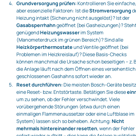
Grundversorgung prüfen:
Kontrollieren Sie einfache
aber essenzielle Faktoren: Ist die
Stromversorgung
d
Heizung intakt (Sicherung nicht ausgelöst)? Ist der
Gasabsperrhahn
geöffnet (bei Gasheizungen)? Steh
genügend
Heizungswasser
im System
(Manometerdruck im grünen Bereich)? Sind alle
Heizkörperthermostate
und Ventile geöffnet (bei
Problemen im Heizkreislauf)? Diese Basis-Checks
können manchmal die Ursache schon beseitigen – z. B
die Anlage läuft nach dem Öffnen eines versehentlich
geschlossenen Gashahns sofort wieder an.
Reset durchführen:
Die meisten Bosch-Geräte besit
eine Reset- bzw. Entstörtaste. Betätigen Sie diese
ein
um zu sehen, ob der Fehler verschwindet. Viele
vorübergehende Störungen (etwa durch einen
einmaligen Flammenaussetzer oder eine Luftblase im
System) lassen sich so beheben. Achtung:
Nicht
mehrmals hintereinander resetten
, wenn der Fehler
sofort wieder auftritt – dies kann die Anlage zusätzlic