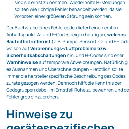
sind sie ernst zu nehmen: Wiederholte H-Meldungen
sollten wie richtige Fehler behandelt werden, da sie
Vorboten einer größeren Störung sein können.
Der Buchstabe eines Fehlercodes liefert einen ersten
Anhaltspunkt. A- und F-Codes zeigen häufig an,
welches
Bauteil betroffen ist
(z. B. Pumpe, Sensor), C- und E-Cod
weisen auf
Verbrennungs-/Luftprobleme bzw.
Sicherheitsabschaltungen
hin, und H-Codes sind eher
Warnhinweise
auf temporäre Abweichungen. Natürlich gi
es Ausnahmen und Überschneidungen – letztlich sollte
immer die herstellerspezifische Beschreibung des Codes
zurate gezogen werden. Dennoch hilft die Kenntnis der
Codegruppen dabei, im Ernstfall Ruhe zu bewahren und d
Fehler grob einzuordnen.
Hinweise zu
gerätespezifischen