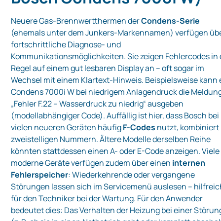
Neuere Gas-Brennwertthermen der
Condens-Serie
(ehemals unter dem Junkers-Markennamen) verfügen üb
fortschrittliche Diagnose- und
Kommunikationsmöglichkeiten. Sie zeigen Fehlercodes in 
Regel auf einem gut lesbaren Display an – oft sogar im
Wechsel mit einem Klartext-Hinweis. Beispielsweise kann 
Condens 7000i W bei niedrigem Anlagendruck die Meldun
„Fehler F.22 – Wasserdruck zu niedrig“ ausgeben
(modellabhängiger Code). Auffällig ist hier, dass Bosch bei
vielen neueren Geräten häufig
F-Codes
nutzt, kombiniert
zweistelligen Nummern. Ältere Modelle derselben Reihe
könnten stattdessen einen A- oder E-Code anzeigen. Viele
moderne Geräte verfügen zudem über einen
internen
Fehlerspeicher
: Wiederkehrende oder vergangene
Störungen lassen sich im Servicemenü auslesen – hilfreic
für den Techniker bei der Wartung. Für den Anwender
bedeutet dies: Das Verhalten der Heizung bei einer Störun