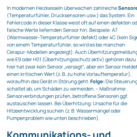
In modernen Heizkesseln überwachen zahlreiche
Sensor
(Temperaturfühler, Drucksensoren usw.) das System. Ein
Fehlercode in dieser Klasse weist oft auf einen defekten o
falsche Werte liefernden Sensor hin. Beispiele: A7
(Warmwasser-Temperaturfühler defekt) oder 4C (kein Sig
von einem Temperaturfühler, so wird es bei manchen
Cerapur-Modellen angezeigt). Auch Überhitzungsmeldun
wie E9 oder H01 (Überhitzungsschutz aktiv) gehören dazu
hier hat zwar kein Sensor „versagt“, aber ein Sensor melde
einen kritischen Wert (z. B. zu hohe Vorlauftemperatur),
woraufhin das Gerät in Störung geht.
Folge:
Die Steuerun
schaltet ab, um Schäden zu vermeiden. – Maßnahme:
Sensorverbindungen prüfen, betroffene Sensoren ggf.
austauschen lassen. Bei Überhitzung: Ursache für die
Hitzeentwicklung suchen (z. B. Wassermangel oder
Pumpenproblem wie unten beschrieben).
Kommunikations- und