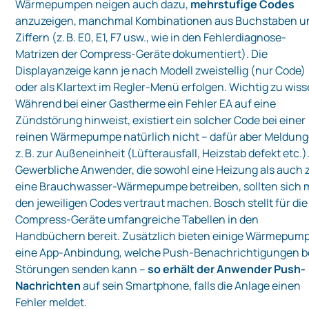
Wärmepumpen neigen auch dazu,
mehrstufige Codes
anzuzeigen, manchmal Kombinationen aus Buchstaben u
Ziffern (z. B. E0, E1, F7 usw., wie in den Fehlerdiagnose-
Matrizen der Compress-Geräte dokumentiert). Die
Displayanzeige kann je nach Modell zweistellig (nur Code)
oder als Klartext im Regler-Menü erfolgen. Wichtig zu wiss
Während bei einer Gastherme ein Fehler EA auf eine
Zündstörung hinweist, existiert ein solcher Code bei einer
reinen Wärmepumpe natürlich nicht – dafür aber Meldun
z. B. zur Außeneinheit (Lüfterausfall, Heizstab defekt etc.)
Gewerbliche Anwender, die sowohl eine Heizung als auch z.
eine Brauchwasser-Wärmepumpe betreiben, sollten sich 
den jeweiligen Codes vertraut machen. Bosch stellt für die
Compress-Geräte umfangreiche Tabellen in den
Handbüchern bereit. Zusätzlich bieten einige Wärmepum
eine App-Anbindung, welche Push-Benachrichtigungen b
Störungen senden kann –
so erhält der Anwender Push-
Nachrichten
auf sein Smartphone, falls die Anlage einen
Fehler meldet.