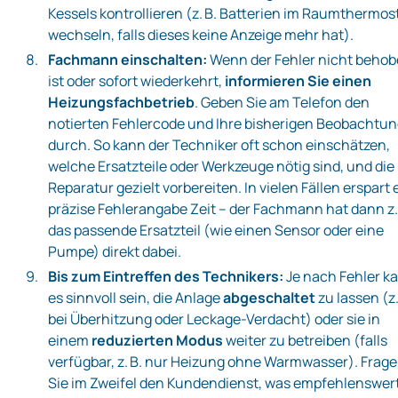
Kessels kontrollieren (z. B. Batterien im Raumthermos
wechseln, falls dieses keine Anzeige mehr hat).
Fachmann einschalten:
Wenn der Fehler nicht beho
ist oder sofort wiederkehrt,
informieren Sie einen
Heizungsfachbetrieb
. Geben Sie am Telefon den
notierten Fehlercode und Ihre bisherigen Beobachtu
durch. So kann der Techniker oft schon einschätzen,
welche Ersatzteile oder Werkzeuge nötig sind, und die
Reparatur gezielt vorbereiten. In vielen Fällen erspart 
präzise Fehlerangabe Zeit – der Fachmann hat dann z.
das passende Ersatzteil (wie einen Sensor oder eine
Pumpe) direkt dabei.
Bis zum Eintreffen des Technikers:
Je nach Fehler k
es sinnvoll sein, die Anlage
abgeschaltet
zu lassen (z.
bei Überhitzung oder Leckage-Verdacht) oder sie in
einem
reduzierten Modus
weiter zu betreiben (falls
verfügbar, z. B. nur Heizung ohne Warmwasser). Frag
Sie im Zweifel den Kundendienst, was empfehlenswer