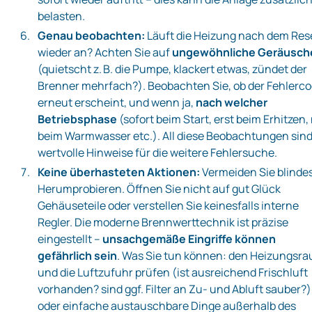
belasten.
Genau beobachten:
Läuft die Heizung nach dem Res
wieder an? Achten Sie auf
ungewöhnliche Geräusch
(quietscht z. B. die Pumpe, klackert etwas, zündet der
Brenner mehrfach?). Beobachten Sie, ob der Fehlerc
erneut erscheint, und wenn ja,
nach welcher
Betriebsphase
(sofort beim Start, erst beim Erhitzen,
beim Warmwasser etc.). All diese Beobachtungen sin
wertvolle Hinweise für die weitere Fehlersuche.
Keine überhasteten Aktionen:
Vermeiden Sie blinde
Herumprobieren. Öffnen Sie nicht auf gut Glück
Gehäuseteile oder verstellen Sie keinesfalls interne
Regler. Die moderne Brennwerttechnik ist präzise
eingestellt –
unsachgemäße Eingriffe können
gefährlich sein
. Was Sie tun können: den Heizungsr
und die Luftzufuhr prüfen (ist ausreichend Frischluft
vorhanden? sind ggf. Filter an Zu- und Abluft sauber?)
oder einfache austauschbare Dinge außerhalb des