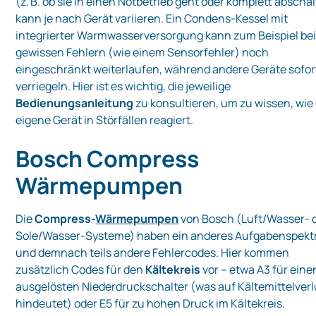
(z. B. ob sie in einen Notbetrieb geht oder komplett abschal
kann je nach Gerät variieren. Ein Condens-Kessel mit
integrierter Warmwasserversorgung kann zum Beispiel be
gewissen Fehlern (wie einem Sensorfehler) noch
eingeschränkt weiterlaufen, während andere Geräte sofor
verriegeln. Hier ist es wichtig, die jeweilige
Bedienungsanleitung
zu konsultieren, um zu wissen, wie
eigene Gerät in Störfällen reagiert.
Bosch Compress
Wärmepumpen
Die
Compress-
Wärmepumpen
von Bosch (Luft/Wasser- 
Sole/Wasser-Systeme) haben ein anderes Aufgabenspek
und demnach teils andere Fehlercodes. Hier kommen
zusätzlich Codes für den
Kältekreis
vor – etwa A3 für eine
ausgelösten Niederdruckschalter (was auf Kältemittelverl
hindeutet) oder E5 für zu hohen Druck im Kältekreis.