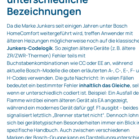
Bezeichnungen
Da die Marke Junkers seit einigen Jahren unter Bosch
HomeComfort weitergeführt wird, treffen Anwender mit
älteren Heizungen möglicherweise noch auf die klassisch
Junkers-Codelogik
. So zeigten ältere Geräte (z. B. ältere
ZR/ZWR-Thermen) Fehler teils mit
Buchstabenkombinationen wie CC oder EE an, während
aktuelle Bosch-Modelle die oben erläuterten A-, C-, E-, F- 
H-Codes verwenden. Die gute Nachricht: In vielen Fällen
bedeutet ein bestimmter Fehler
inhaltlich das Gleiche
, se
wenn er unterschiedlich codiert ist. Beispiel: Ein Ausfall de
Flamme wird bei einem älteren Gerät als EA angezeigt,
während ein modernes Gerät dafür ggf. F1 ausgibt – beides
signalisiert letztlich „Brenner startet nicht“. Dennoch lohn
sich bei gerätetypischen Besonderheiten immer ein Blick i
spezifische Handbuch. Auch zwischen verschiedenen
Marken der Bosch-Gruppe kann es Darstellungsunterschi