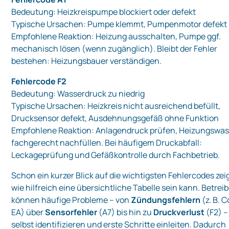
Bedeutung: Heizkreispumpe blockiert oder defekt
Typische Ursachen: Pumpe klemmt, Pumpenmotor defekt
Empfohlene Reaktion: Heizung ausschalten, Pumpe ggf.
mechanisch lösen (wenn zugänglich). Bleibt der Fehler
bestehen: Heizungsbauer verständigen.
Fehlercode F2
Bedeutung: Wasserdruck zu niedrig
Typische Ursachen: Heizkreis nicht ausreichend befüllt,
Drucksensor defekt, Ausdehnungsgefäß ohne Funktion
Empfohlene Reaktion: Anlagendruck prüfen, Heizungswas
fachgerecht nachfüllen. Bei häufigem Druckabfall:
Leckageprüfung und Gefäßkontrolle durch Fachbetrieb.
Schon ein kurzer Blick auf die wichtigsten Fehlercodes zeig
wie hilfreich eine übersichtliche Tabelle sein kann. Betrei
können häufige Probleme – von
Zündungsfehlern
(z. B. 
EA) über
Sensorfehler
(A7) bis hin zu
Druckverlust
(F2) –
selbst identifizieren und erste Schritte einleiten. Dadurch