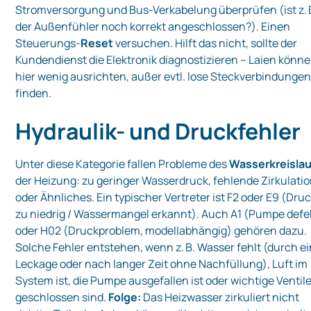
Stromversorgung und Bus-Verkabelung überprüfen (ist z. 
der Außenfühler noch korrekt angeschlossen?). Einen
Steuerungs-
Reset
versuchen. Hilft das nicht, sollte der
Kundendienst die Elektronik diagnostizieren – Laien könn
hier wenig ausrichten, außer evtl. lose Steckverbindungen
finden.
Hydraulik- und Druckfehler
Unter diese Kategorie fallen Probleme des
Wasserkreislau
der Heizung: zu geringer Wasserdruck, fehlende Zirkulati
oder Ähnliches. Ein typischer Vertreter ist F2 oder E9 (Dru
zu niedrig / Wassermangel erkannt). Auch A1 (Pumpe defe
oder H02 (Druckproblem, modellabhängig) gehören dazu.
Solche Fehler entstehen, wenn z. B. Wasser fehlt (durch e
Leckage oder nach langer Zeit ohne Nachfüllung), Luft im
System ist, die Pumpe ausgefallen ist oder wichtige Ventil
geschlossen sind.
Folge:
Das Heizwasser zirkuliert nicht