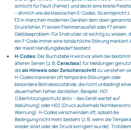
schlicht für Fault (Fehler) und deckt eine breite Palett
– ähnlich wie die klassischen E-Codes. So entspricht z.
F2 in manchen modernen Geräten dem oben genannt
Druckfehler, F1 einem Flammenausfall oder F7 einem
Gebläseproblem. Für Endnutzer ist wichtig zu wissen, 
ein F-Code immer eine tatsächliche Störung markiert, 
der meist Handlungsbedarf besteht.
H-Codes:
Der Buchstabe H wird vor allem bei bestim
älteren Serien (z. B.
Ceraclass
) für Meldungen genutzt
die
als Hinweis oder Zwischenschritt
zu verstehen si
H-Codes markieren oft temporäre Störungen oder
besondere Betriebszustände, die nicht unbedingt ein
dauerhaften Fehler darstellen. Beispiel: H01
(Überhitzungsschutz aktiv – das Gerät wartet auf
Abkühlung) oder H02 (Druck außerhalb Normbereichs
Warnung). H-Codes verschwinden oft, sobald die
Bedingung nicht mehr besteht (z. B. wenn die Temper
wieder sinkt oder der Druck korrigiert wurde). Trotzde