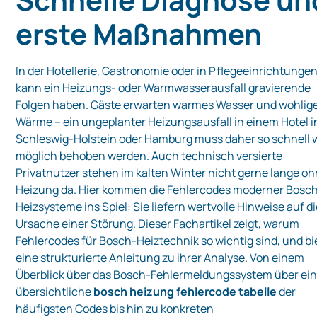
erste Maßnahmen
In der Hotellerie,
Gastronomie
oder in Pflegeeinrichtunge
kann ein Heizungs- oder Warmwasserausfall gravierende
Folgen haben. Gäste erwarten warmes Wasser und wohlig
Wärme – ein ungeplanter Heizungsausfall in einem Hotel i
Schleswig-Holstein oder Hamburg muss daher so schnell 
möglich behoben werden. Auch technisch versierte
Privatnutzer stehen im kalten Winter nicht gerne lange o
Heizung
da. Hier kommen die Fehlercodes moderner Bosc
Heizsysteme ins Spiel: Sie liefern wertvolle Hinweise auf d
Ursache einer Störung. Dieser Fachartikel zeigt, warum
Fehlercodes für Bosch-Heiztechnik so wichtig sind, und bi
eine strukturierte Anleitung zu ihrer Analyse. Von einem
Überblick über das Bosch-Fehlermeldungssystem über ei
übersichtliche
bosch heizung fehlercode tabelle
der
häufigsten Codes bis hin zu konkreten