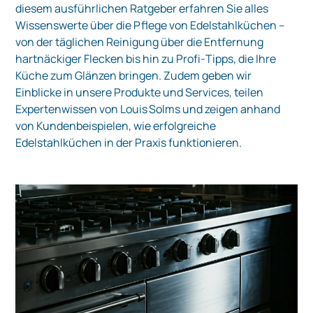
diesem ausführlichen Ratgeber erfahren Sie alles
Wissenswerte über die Pflege von Edelstahlküchen –
von der täglichen Reinigung über die Entfernung
hartnäckiger Flecken bis hin zu Profi‑Tipps, die Ihre
Küche zum Glänzen bringen. Zudem geben wir
Einblicke in unsere Produkte und Services, teilen
Expertenwissen von Louis Solms und zeigen anhand
von Kundenbeispielen, wie erfolgreiche
Edelstahlküchen in der Praxis funktionieren.