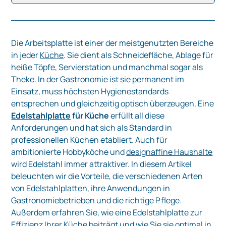
Die Arbeitsplatte ist einer der meistgenutzten Bereiche
in jeder
Küche
. Sie dient als Schneidefläche, Ablage für
heiße Töpfe, Servierstation und manchmal sogar als
Theke. In der Gastronomie ist sie permanent im
Einsatz, muss höchsten Hygienestandards
entsprechen und gleichzeitig optisch überzeugen. Eine
Edelstahlplatte
für Küche
erfüllt all diese
Anforderungen und hat sich als Standard in
professionellen Küchen etabliert. Auch für
ambitionierte Hobbyköche und
designaffine Haushalte
wird Edelstahl immer attraktiver. In diesem Artikel
beleuchten wir die Vorteile, die verschiedenen Arten
von Edelstahlplatten, ihre Anwendungen in
Gastronomiebetrieben und die richtige Pflege.
Außerdem erfahren Sie, wie eine Edelstahlplatte zur
Effizienz Ihrer Küche beiträgt und wie Sie sie optimal in