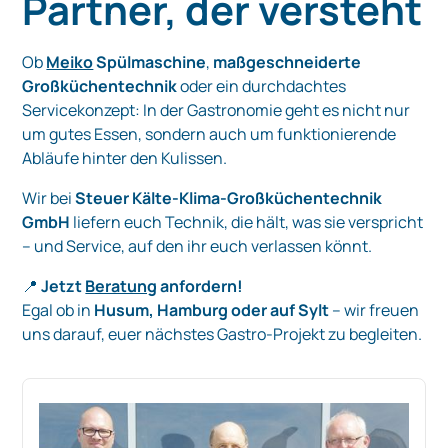
Partner, der versteht
Ob
Meiko
Spülmaschine
,
maßgeschneiderte
Großküchentechnik
oder ein durchdachtes
Servicekonzept: In der Gastronomie geht es nicht nur
um gutes Essen, sondern auch um funktionierende
Abläufe hinter den Kulissen.
Wir bei
Steuer Kälte-Klima-Großküchentechnik
GmbH
liefern euch Technik, die hält, was sie verspricht
– und Service, auf den ihr euch verlassen könnt.
📍
Jetzt
Beratung
anfordern!
Egal ob in
Husum, Hamburg oder auf Sylt
– wir freuen
uns darauf, euer nächstes Gastro-Projekt zu begleiten.