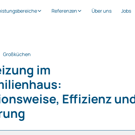
eistungsbereiche
Referenzen
Über uns
Jobs
Großküchen
izung im
milienhaus:
ionsweise, Effizienz un
rung