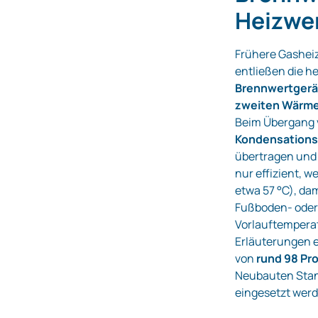
Heizwe
Frühere Gashei
entließen die h
Brennwertgerä
zweiten Wärm
Beim Übergang 
Kondensation
übertragen und 
nur effizient, w
etwa 57 °C), d
Fußboden‑ oder 
Vorlauftemperat
Erläuterungen 
von
rund 98 Pr
Neubauten Stan
eingesetzt werd