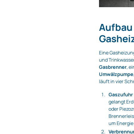
Aufbau 
Gashei
Eine Gasheizung
und Trinkwasse
Gasbrenner
, e
Umwälzpumpe
läuft in vier Sch
Gaszufuhr
gelangt Erd
oder Piezo
Brennerlei
um Energie
Verbrennu