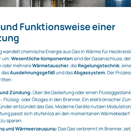
und Funktionsweise einer
zung
 wandelt chemische Energie aus Gas in Wärme für Heizkreisl
r um.
Wesentliche Komponenten
sind der Gasanschluss, de
in oder mehrere
Wärmetauscher
, die
Regelungstechnik
, ein
, das
Ausdehnungsgefäß
und das
Abgassystem
. Der Prozes
ritten:
 und Zündung:
Über die Gasleitung oder einen Flüssiggastan
‑, Flüssig‑ oder Ökogas in den Brenner. Ein elektronischer Zü
zünder entzündet das Gas. Moderne Geräte nutzen Modulation
stung passt sich stufenlos an den momentanen Wärmebedarf 
 zu sparen.
ng und Wärmeerzeugung:
Das Gas verbrennt im Brenner, set