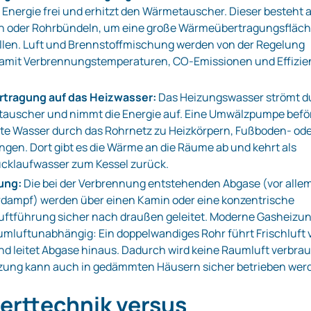
Energie frei und erhitzt den Wärmetauscher. Dieser besteht 
en oder Rohrbündeln, um eine große Wärmeübertragungsfläc
llen. Luft und Brennstoffmischung werden von der Regelung
 damit Verbrennungstemperaturen, CO‑Emissionen und Effizie
tragung auf das Heizwasser:
Das Heizungswasser strömt d
auscher und nimmt die Energie auf. Eine Umwälzpumpe befö
te Wasser durch das Rohrnetz zu Heizkörpern, Fußboden‑ od
en. Dort gibt es die Wärme an die Räume ab und kehrt als
ücklaufwasser zum Kessel zurück.
ung:
Die bei der Verbrennung entstehenden Abgase (vor alle
dampf) werden über einen Kamin oder eine konzentrische
uftführung sicher nach draußen geleitet. Moderne Gasheizu
umluftunabhängig: Ein doppelwandiges Rohr führt Frischluft 
d leitet Abgase hinaus. Dadurch wird keine Raumluft verbra
izung kann auch in gedämmten Häusern sicher betrieben wer
erttechnik versus