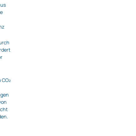
aus
he
nz
urch
rdert
er
m CO₂
ngen
von
ucht
den.