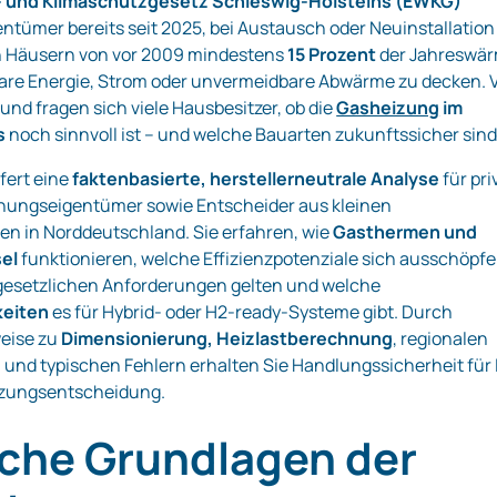
 und Klimaschutzgesetz Schleswig‑Holsteins (EWKG)
gentümer bereits seit 2025, bei Austausch oder Neuinstallation
in Häusern von vor 2009 mindestens
15 Prozent
der Jahreswä
are Energie, Strom oder unvermeidbare Abwärme zu decken. 
und fragen sich viele Hausbesitzer, ob die
Gasheizung
im
s
noch sinnvoll ist – und welche Bauarten zukunftssicher sind
efert eine
faktenbasierte, herstellerneutrale Analyse
für pri
ungseigentümer sowie Entscheider aus kleinen
n in Norddeutschland. Sie erfahren, wie
Gasthermen und
el
funktionieren, welche Effizienzpotenziale sich ausschöpf
 gesetzlichen Anforderungen gelten und welche
keiten
es für Hybrid‑ oder H2‑ready‑Systeme gibt. Durch
weise zu
Dimensionierung, Heizlastberechnung
, regionalen
und typischen Fehlern erhalten Sie Handlungssicherheit für 
izungsentscheidung.
iche Grundlagen der