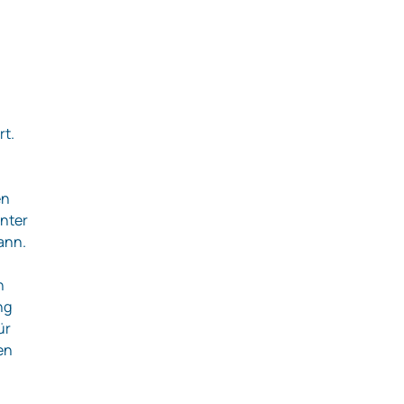
rt.
en
unter
ann.
n
ng
ür
en