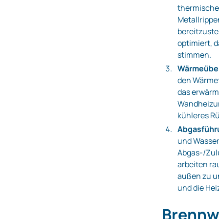
thermische 
Metallripp
bereitzuste
optimiert,
stimmen.
Wärmeüber
den Wärmet
das erwärm
Wandheizung
kühleres R
Abgasführ
und Wasser
Abgas‑/Zul
arbeiten ra
außen zu un
und die He
Brennw