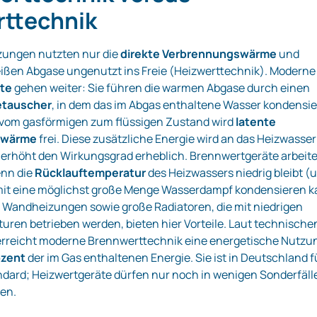
rttechnik
zungen nutzten nur die
direkte Verbrennungswärme
und
eißen Abgase ungenutzt ins Freie (Heizwerttechnik). Moderne
te
gehen weiter: Sie führen die warmen Abgase durch einen
etauscher
, in dem das im Abgas enthaltene Wasser kondensie
vom gasförmigen zum flüssigen Zustand wird
latente
swärme
frei. Diese zusätzliche Energie wird an das Heizwasser
erhöht den Wirkungsgrad erheblich. Brennwertgeräte arbeit
enn die
Rücklauftemperatur
des Heizwassers niedrig bleibt (
amit eine möglichst große Menge Wasserdampf kondensieren k
Wandheizungen sowie große Radiatoren, die mit niedrigen
uren betrieben werden, bieten hier Vorteile. Laut technische
erreicht moderne Brennwerttechnik eine energetische Nutzu
ozent
der im Gas enthaltenen Energie. Sie ist in Deutschland f
dard; Heizwertgeräte dürfen nur noch in wenigen Sonderfäll
en.