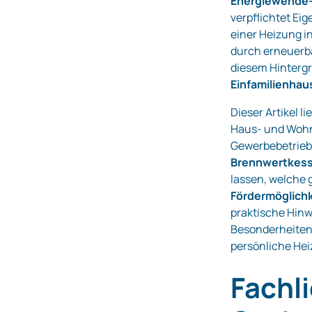
Energiewende‑
verpflichtet Ei
einer Heizung 
durch erneuerb
diesem Hintergr
Einfamilienhau
Dieser Artikel li
Haus‑ und Wohn
Gewerbebetriebe
Brennwertkess
lassen, welche
Fördermöglich
praktische Hin
Besonderheiten 
persönliche He
Fachl