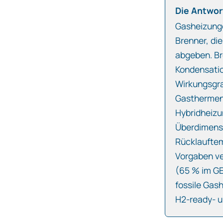
Die Antwort
Gasheizunge
Brenner, di
abgeben. Br
Kondensati
Wirkungsgr
Gasthermen
Hybridheizu
Überdimensi
Rücklauftem
Vorgaben ve
(65 % im GE
fossile Gas
H2‑ready- u