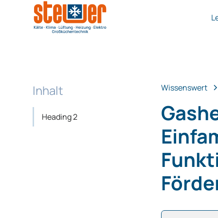
L
Inhalt
Wissenswert
Gashe
Heading 2
Einfa
Funkt
Förde