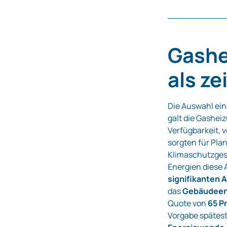
Gashe
als z
Die Auswahl ei
galt die Gashei
Verfügbarkeit, 
sorgten für Pla
Klimaschutzges
Energien diese
signifikanten 
das
Gebäudeen
Quote von
65 P
Vorgabe spätest