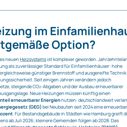
izung im Einfamilienha
eitgemäße Option?
nes neuen
Heizsystems
ist komplexer geworden. Jahrzehntela
zung als zuverlässiger Standard für Einfamilienhäuser: hohe
vergleichsweise günstiger Brennstoff und ausgereifte Technik
nungssicherheit. Seit einigen Jahren verändern jedoch
etze, steigende CO₂‑Abgaben und der Ausbau erneuerbarer
 Ausgangslage. Neue Heizungen müssen künftig einen
Anteil erneuerbarer Energien
nutzen: deutschlandweit verla
ergiegesetz (GEG)
bei Neubauten seit 2024 eine erneuerba
rozent
. Für Bestandsgebäude in Städten wie Hamburg greift d
ens ab Juli 2026; kleinere Gemeinden folgen ab 2028. Das