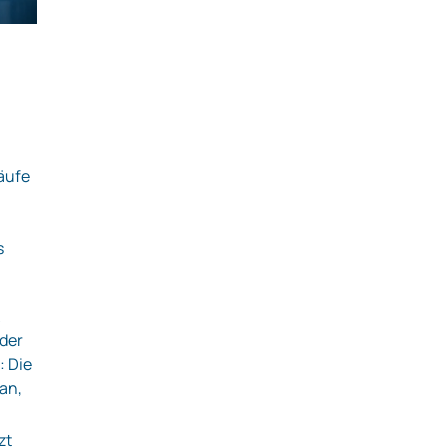
äufe
r
e
s
k
nder
: Die
an,
zt