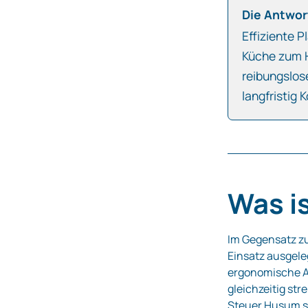
Die Antwort
Effiziente 
Küche zum H
reibungslos
langfristig 
Was i
Im Gegensatz z
Einsatz ausgele
ergonomische A
gleichzeitig st
Steuer Husum
s