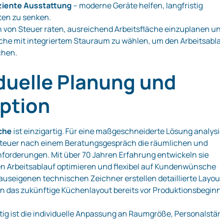
iziente Ausstattung
– moderne Geräte helfen, langfristig
ten zu senken.
n von Steuer raten, ausreichend Arbeitsfläche einzuplanen u
sche mit integriertem Stauraum zu wählen, um den Arbeitsabl
chen.
iduelle Planung und
ption
che
ist einzigartig. Für eine maßgeschneiderte Lösung analys
 Steuer nach einem Beratungsgespräch die räumlichen und
nforderungen. Mit über 70 Jahren Erfahrung entwickeln sie
en Arbeitsablauf optimieren und flexibel auf Kundenwünsche
auseigenen technischen Zeichner erstellen detaillierte Layou
n das zukünftige Küchenlayout bereits vor Produktionsbegin
ig ist die individuelle Anpassung an Raumgröße, Personalstä