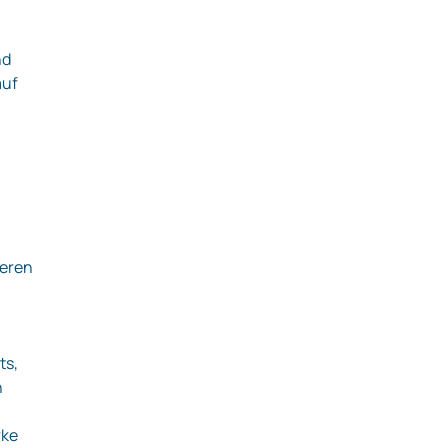
nd
auf
ieren
ts,
n
rke