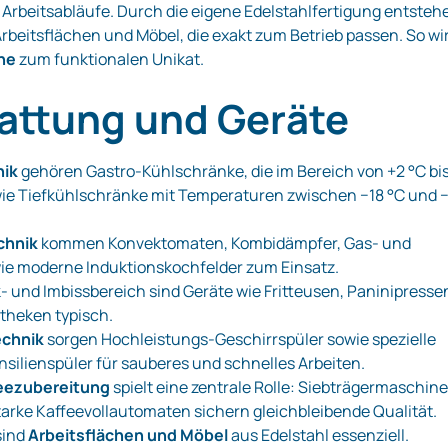
 Arbeitsabläufe. Durch die eigene Edelstahlfertigung entsteh
rbeitsflächen und Möbel, die exakt zum Betrieb passen. So wi
he
zum funktionalen Unikat.
attung und Geräte
nik
gehören Gastro-Kühlschränke, die im Bereich von +2 °C bi
wie Tiefkühlschränke mit Temperaturen zwischen −18 °C und 
chnik
kommen Konvektomaten, Kombidämpfer, Gas- und
owie moderne Induktionskochfelder zum Einsatz.
 und Imbissbereich sind Geräte wie Fritteusen, Paninipresse
theken typisch.
echnik
sorgen Hochleistungs-Geschirrspüler sowie spezielle
nsilienspüler für sauberes und schnelles Arbeiten.
eezubereitung
spielt eine zentrale Rolle: Siebträgermaschin
tarke Kaffeevollautomaten sichern gleichbleibende Qualität.
sind
Arbeitsflächen und Möbel
aus Edelstahl essenziell.