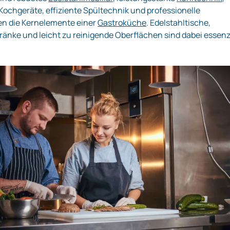
ochgeräte, effiziente Spültechnik und professionelle
n die Kernelemente einer
Gastroküche
. Edelstahltische,
änke und leicht zu reinigende Oberflächen sind dabei essenzi