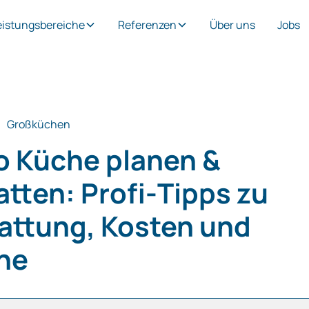
eistungsbereiche
Referenzen
Über uns
Jobs
Großküchen
o Küche planen &
tten: Profi‑Tipps zu
attung, Kosten und
ne