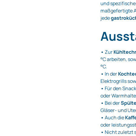
und spezifische
maßgefertigte A
jede
gastroküc
Ausst
•
Zur
Kühltech
°C arbeiten, so
°C.
•
In der
Kochte
Elektrogrills s
•
Für den Snack-
oder Warmhalte
•
Bei der
Spült
Gläser- und Ute
•
Auch die
Kaff
oder leistungss
•
Nicht zuletzt 