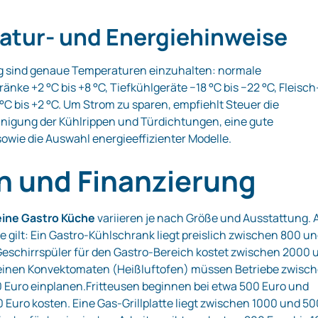
atur‑ und Energiehinweise
ng sind genaue Temperaturen einzuhalten: normale
nke +2 °C bis +8 °C, Tiefkühlgeräte −18 °C bis −22 °C, Fleisch
°C bis +2 °C. Um Strom zu sparen, empfiehlt Steuer die
nigung der Kühlrippen und Türdichtungen, eine gute
sowie die Auswahl energieeffizienter Modelle.
n und Finanzierung
eine Gastro Küche
variieren je nach Größe und Ausstattung. 
e gilt: Ein Gastro-Kühlschrank liegt preislich zwischen 800 u
Geschirrspüler für den Gastro-Bereich kostet zwischen 2000 
 einen Konvektomaten (Heißluftofen) müssen Betriebe zwisc
Euro einplanen.Fritteusen beginnen bei etwa 500 Euro und
 Euro kosten. Eine Gas-Grillplatte liegt zwischen 1000 und 5