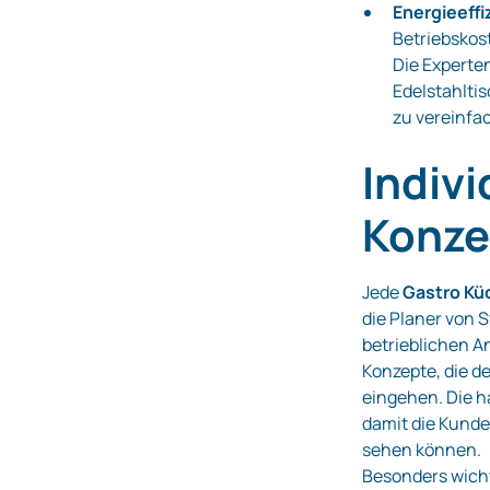
Energieeff
Betriebskos
Die Experte
Edelstahlti
zu vereinfa
Indiv
Konze
Jede
Gastro Kü
die Planer von
betrieblichen A
Konzepte, die d
eingehen. Die h
damit die Kunde
sehen können.
Besonders wicht