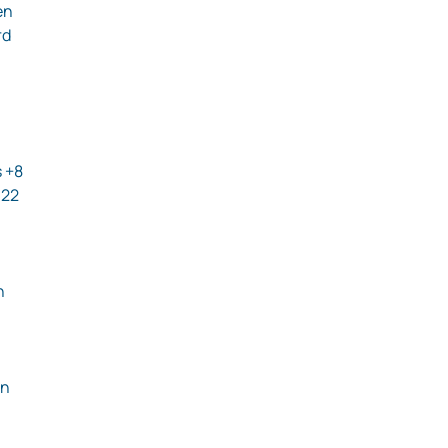
en
rd
s +8
−22
n
en