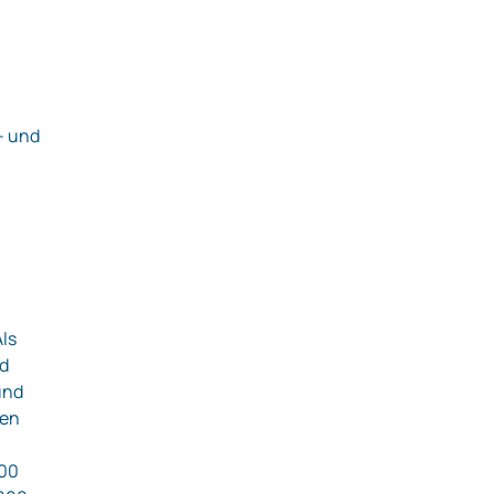
‑ und
Als
nd
und
hen
000