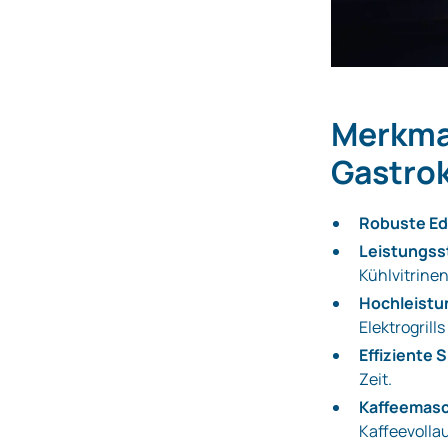
Merkmal
Gastro
Robuste Ed
Leistungss
Kühlvitrinen
Hochleistu
Elektrogril
Effiziente 
Zeit.
Kaffeemasc
Kaffeevolla