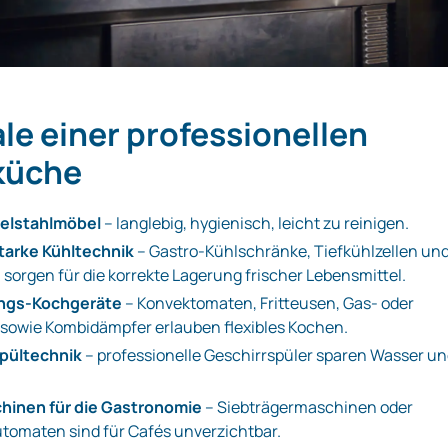
e einer professionellen
küche
elstahlmöbel
– langlebig, hygienisch, leicht zu reinigen.
tarke Kühltechnik
– Gastro‑Kühlschränke, Tiefkühlzellen un
 sorgen für die korrekte Lagerung frischer Lebensmittel.
ngs‑Kochgeräte
– Konvektomaten, Fritteusen, Gas‑ oder
ls sowie Kombidämpfer erlauben flexibles Kochen.
Spültechnik
– professionelle Geschirrspüler sparen Wasser u
hinen für die Gastronomie
– Siebträgermaschinen oder
utomaten sind für Cafés unverzichtbar.