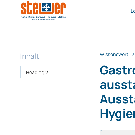
L
Inhalt
Wissenswert
Gastr
Heading 2
aussta
Ausst
Hygie