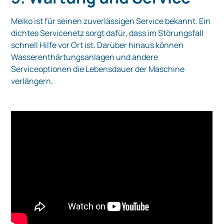
Meiko ist für seinen zuverlässigen Service bekannt. Ein
dichtes Servicenetz sorgt dafür, dass im Störungsfall
schnell Hilfe vor Ort ist. Darüber hinaus können
Wasserenthärtungsanlagen und andere
Serviceoptionen die Lebensdauer der Maschine
verlängern.