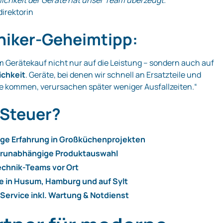
ichkeit der Geräte hat unser Team überzeugt.“
direktorin
hniker-Geheimtipp:
m Gerätekauf nicht nur auf die Leistung – sondern auch auf
ichkeit
. Geräte, bei denen wir schnell an Ersatzteile und
 kommen, verursachen später weniger Ausfallzeiten.“
Steuer?
ige Erfahrung in Großküchenprojekten
erunabhängige Produktauswahl
echnik-Teams vor Ort
e in Husum, Hamburg und auf Sylt
ervice inkl. Wartung & Notdienst