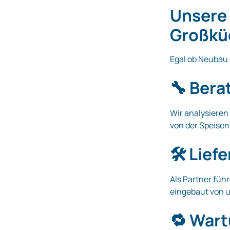
Unsere 
Großkü
Egal ob Neubau
🔧
Bera
Wir analysieren
von der Speisen
🛠️
Lief
Als Partner führ
eingebaut von 
🔁
Wart