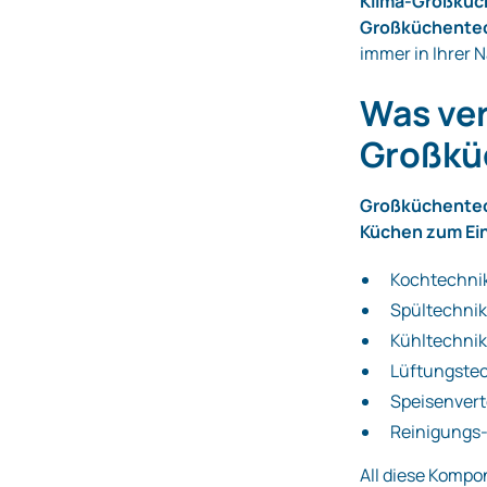
Klima-Großkü
Großküchente
immer in Ihrer 
Was ver
Großkü
Großküchentech
Küchen zum Ei
Kochtechnik
Spültechni
Kühltechnik
Lüftungstec
Speisenvert
Reinigungs
All diese Komp