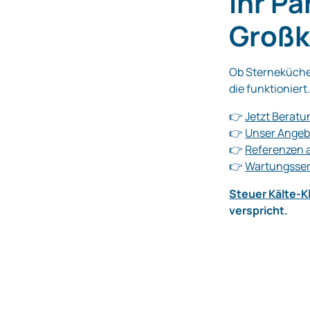
Ihr P
Großk
Ob Sterneküche 
die funktioniert
👉
Jetzt Beratu
👉
Unser Angeb
👉
Referenzen 
👉
Wartungsserv
Steuer Kälte-
verspricht.