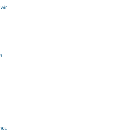
 wir
en
enau