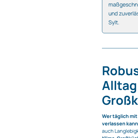
maßgeschne
und zuverlä
Sylt.
Robus
Allta
Großk
Wer täglich mit
verlassen kann
auch Langlebigk