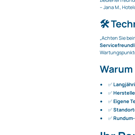
Bedienerfreundl
– Jana M., Hotel
🛠️ Tec
„Achten Sie bei
Servicefreundl
Wartungspunkte
Warum 
✅
Langjähr
✅
Herstell
✅
Eigene T
✅
Standort
✅
Rundum-S