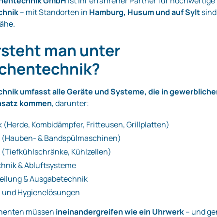
chentechnik GmbH
ist Ihr erfahrener Partner für hochwertige
chnik
– mit Standorten in
Hamburg, Husum und auf Sylt
sind
Nähe.
steht man unter
chentechnik?
nik umfasst alle Geräte und Systeme, die in gewerblich
nsatz kommen
, darunter:
 (Herde, Kombidämpfer, Fritteusen, Grillplatten)
k (Hauben- & Bandspülmaschinen)
 (Tiefkühlschränke, Kühlzellen)
hnik & Abluftsysteme
eilung & Ausgabetechnik
- und Hygienelösungen
onenten müssen
ineinandergreifen wie ein Uhrwerk
– und g