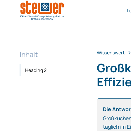
L
Inhalt
Wissenswert
Großk
Heading 2
Effizi
Die Antwort
Großküchent
täglich im E