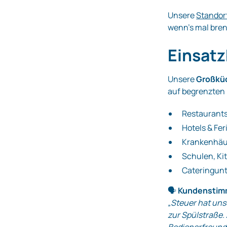
Unsere
Standor
wenn’s mal bre
Einsatz
Unsere
Großkü
auf begrenzten 
Restaurant
Hotels & Fer
Krankenhäu
Schulen, Ki
Cateringun
🗣️
Kundenstim
„Steuer hat uns
zur Spülstraße. 