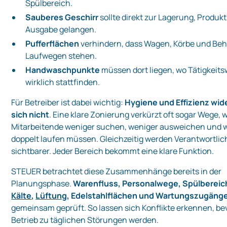
Spülbereich.
Sauberes Geschirr
sollte direkt zur Lagerung, Produk
Ausgabe gelangen.
Pufferflächen
verhindern, dass Wagen, Körbe und Behä
Laufwegen stehen.
Handwaschpunkte
müssen dort liegen, wo Tätigkeit
wirklich stattfinden.
Für Betreiber ist dabei wichtig:
Hygiene und Effizienz wi
sich nicht
. Eine klare Zonierung verkürzt oft sogar Wege, w
Mitarbeitende weniger suchen, weniger ausweichen und 
doppelt laufen müssen. Gleichzeitig werden Verantwortlic
sichtbarer. Jeder Bereich bekommt eine klare Funktion.
STEUER betrachtet diese Zusammenhänge bereits in der
Planungsphase.
Warenfluss, Personalwege, Spülbereic
Kälte
,
Lüftung
, Edelstahlflächen und Wartungszugäng
gemeinsam geprüft. So lassen sich Konflikte erkennen, bev
Betrieb zu täglichen Störungen werden.