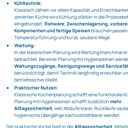
Kühltechnik:
Klassisch zählen vor allem Kapazität und Erreichbarkeit
zonierten Küche wird Kühlung stärker in die Prozesske
eingebunden:
Rohware, Zwischenlagerung, vorbere
Komponenten und fertige Speisen
brauchen passen
Temperaturführung und kurze, saubere Wege.
Wartung:
In der klassischen Planung wird Wartung manchmal er
betrachtet. Bei einer Planung mit Hygienezonen werd
Wartungszugänge, Reinigungswege und Servicefäh
berücksichtigt, damit Technik langfristig erreichbar u
betriebssicher bleibt.
Praktischer Nutzen:
Klassische Küchenplanung schafft eine funktionale K
Planung mit Hygienezonen schafft zusätzlich
mehr
Alltagssicherheit
, weil Abläufe klarer, Rückläufe sau
hygienische Übergänge nachvollziehbarer werden.
Der praktische Vorteil liegt in der
Alltagssicherheit
. Mitar