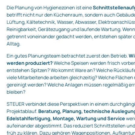
Die Planung von Hygienezonen ist eine
Schnittstellenau
betrifft nicht nur den Küchenraum, sondern auch Gebäud
Lüftung, Kältetechnik, Wasser, Abwasser, Elektroanschlüs
Reinigbarkeit, Gerätezugang und laufende Wartung. Wenn
getrennt voneinander gedacht werden, entstehen später of
Alltag.
Ein gutes Planungsteam betrachtet zuerst den Betrieb.
Wi
werden produziert?
Welche Speisen werden frisch vorbe
entstehen Spitzen? Wo kommt Ware an? Welche Rückläufe 
viele Mitarbeitende arbeiten gleichzeitig? Welche Fläche
gereinigt werden? Welche Anlagen müssen regelmäßig er
bleiben?
STEUER verbindet diese Perspektiven in einem durchgäng
Projektablauf.
Beratung, Planung, technische Auslegun
Edelstahlfertigung, Montage, Wartung und Service
wer
aufeinander abgestimmt. Das reduziert Schnittstellen und h
früh zu klären. Dazu gehören Wagenpositionen, Aufkantu