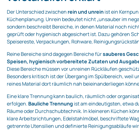
Der Unterschied zwischen
rein und unrein
ist ein Kernpun
Küchenplanung. Unrein bedeutet nicht „unsauber im nega
sondern beschreibt Bereiche, in denen Material noch nicht
geprüft oder hygienisch abgesichert ist. Dazu gehören Sc
Speisereste, Verpackungen, Rohware, Reinigungsrückstän
Reine Bereiche sind dagegen Bereiche für
sauberes Geschi
Speisen, hygienisch vorbereitete Zutaten und Ausga
Diese Bereiche müssen vor unreinen Rückläufen geschüt
Besonders kritisch ist der Übergang im Spülbereich, weil 
reines Material dort räumlich nah beieinanderliegen könn
Eine klare Trennung kann baulich, räumlich oder organisa
erfolgen.
Bauliche Trennung
ist am eindeutigsten, etwa 
Räume oder Durchschubtechnik. In kleineren Küchen kön
klare Arbeitsrichtungen, Edelstahlmöbel, beschriftete Wa
getrennte Utensilien und definierte Reinigungsabläufe wi