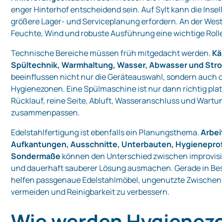
enger Hinterhof entscheidend sein. Auf Sylt kann die Insell
größere Lager- und Serviceplanung erfordern. An der West
Feuchte, Wind und robuste Ausführung eine wichtige Roll
Technische Bereiche müssen früh mitgedacht werden.
Kä
Spültechnik, Warmhaltung, Wasser, Abwasser und Str
beeinflussen nicht nur die Geräteauswahl, sondern auch 
Hygienezonen. Eine Spülmaschine ist nur dann richtig plat
Rücklauf, reine Seite, Abluft, Wasseranschluss und Wartu
zusammenpassen.
Edelstahlfertigung ist ebenfalls ein Planungsthema.
Arbei
Aufkantungen, Ausschnitte, Unterbauten, Hygieneprof
Sondermaße
können den Unterschied zwischen improvis
und dauerhaft sauberer Lösung ausmachen. Gerade in B
helfen passgenaue Edelstahlmöbel, ungenutzte Zwische
vermeiden und Reinigbarkeit zu verbessern.
Wie werden Hygienez