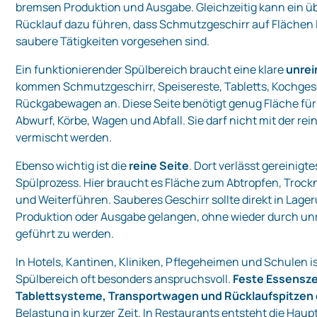
bremsen Produktion und Ausgabe. Gleichzeitig kann ein üb
Rücklauf dazu führen, dass Schmutzgeschirr auf Flächen l
saubere Tätigkeiten vorgesehen sind.
Ein funktionierender Spülbereich braucht eine klare
unrei
kommen Schmutzgeschirr, Speisereste, Tabletts, Kochges
Rückgabewagen an. Diese Seite benötigt genug Fläche für
Abwurf, Körbe, Wagen und Abfall. Sie darf nicht mit der r
vermischt werden.
Ebenso wichtig ist die
reine Seite
. Dort verlässt gereinigt
Spülprozess. Hier braucht es Fläche zum Abtropfen, Trock
und Weiterführen. Sauberes Geschirr sollte direkt in Lage
Produktion oder Ausgabe gelangen, ohne wieder durch un
geführt zu werden.
In Hotels, Kantinen, Kliniken, Pflegeheimen und Schulen is
Spülbereich oft besonders anspruchsvoll.
Feste Essensze
Tablettsysteme, Transportwagen und Rücklaufspitzen
Belastung in kurzer Zeit. In Restaurants entsteht die Hau