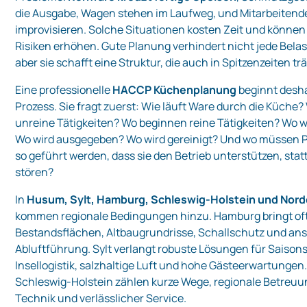
die Ausgabe, Wagen stehen im Laufweg, und Mitarbeiten
improvisieren. Solche Situationen kosten Zeit und könne
Risiken erhöhen. Gute Planung verhindert nicht jede Belas
aber sie schafft eine Struktur, die auch in Spitzenzeiten trä
Eine professionelle
HACCP Küchenplanung
beginnt desh
Prozess. Sie fragt zuerst: Wie läuft Ware durch die Küche
unreine Tätigkeiten? Wo beginnen reine Tätigkeiten? Wo w
Wo wird ausgegeben? Wo wird gereinigt? Und wo müssen
so geführt werden, dass sie den Betrieb unterstützen, statt
stören?
In
Husum, Sylt, Hamburg, Schleswig-Holstein und Nor
kommen regionale Bedingungen hinzu. Hamburg bringt of
Bestandsflächen, Altbaugrundrisse, Schallschutz und an
Abluftführung. Sylt verlangt robuste Lösungen für Saisons
Insellogistik, salzhaltige Luft und hohe Gästeerwartunge
Schleswig-Holstein zählen kurze Wege, regionale Betreuun
Technik und verlässlicher Service.