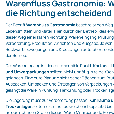
Warenfluss Gastronomie: 
die Richtung entscheidend 
Der Begriff
Warenfluss Gastronomie
beschreibt den Weg
Lebensmitteln und Materialien durch den Betrieb. Idealerw
dieser Weg einer klaren Richtung: Wareneingang, Prüfung
Vorbereitung, Produktion, Anrichten und Ausgabe. Je wen
Rückwärtsbewegungen und Kreuzungen entstehen, desto s
der Betrieb.
Der Wareneingang ist der erste sensible Punkt.
Kartons, L
und Umverpackungen
sollten nicht unnötig in reine Kü
gelangen. Eine gute Planung sieht daher Flächen zum Prü
Auspacken, Umpacken und Entsorgen von Verpackungen 
gelangt die Ware in Kühlung, Tiefkühlung oder Trockenlage
Die Lagerung muss zur Vorbereitung passen.
Kühlräume 
Trockenlager
sollten nicht nur ausreichend Kapazität bie
an den richtigen Stellen liegen. Wenn Mitarbeitende Rohw