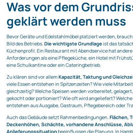
Was vor dem Grundris
geklärt werden muss
Bevor Geräte und Edelstahlmöbel platziert werden, braucht
Bild des Betriebs.
Die wichtigste Grundlage
ist das tatsäc
Küchenprofil. Ein Restaurant mit Abendservice hat andere
Anforderungen als eine Pflegeküche, ein Hotel mit Frühst
eine Schulkantine oder ein Cateringbetrieb.
Zu klären sind vor allem
Kapazität, Taktung und Gleichzei
viele Essen entstehen in Spitzenzeiten? Wie viele Mitarbei
gleichzeitig? Welche Speisen werden vorbereitet, gelagert,
gekocht oder portioniert? Wie oft wird angeliefert? Welch
entstehen aus Ausgabe, Gastraum, Pflegebereich oder Tr
Auch das Gebäude setzt Rahmenbedingungen.
Flächen, 
Deckenhöhen, Schächte, vorhandene Anschlüsse, Abl
Anlieferungssituation
beeinflussen die Planung. In Hamb