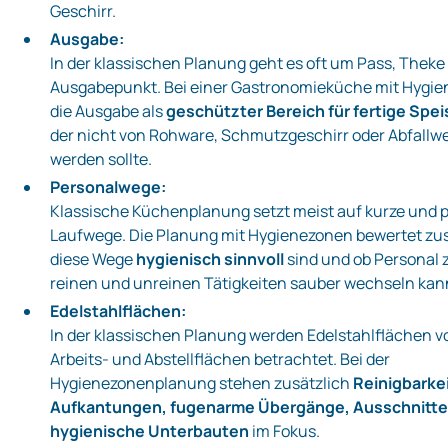
Geschirr.
Ausgabe:
In der klassischen Planung geht es oft um Pass, Theke
Ausgabepunkt. Bei einer Gastronomieküche mit Hygie
die Ausgabe als
geschützter Bereich für fertige Spe
der nicht von Rohware, Schmutzgeschirr oder Abfallw
werden sollte.
Personalwege:
Klassische Küchenplanung setzt meist auf kurze und 
Laufwege. Die Planung mit Hygienezonen bewertet zus
diese Wege
hygienisch sinnvoll
sind und ob Personal
reinen und unreinen Tätigkeiten sauber wechseln kan
Edelstahlflächen:
In der klassischen Planung werden Edelstahlflächen vo
Arbeits- und Abstellflächen betrachtet. Bei der
Hygienezonenplanung stehen zusätzlich
Reinigbarkei
Aufkantungen, fugenarme Übergänge, Ausschnitte
hygienische Unterbauten
im Fokus.