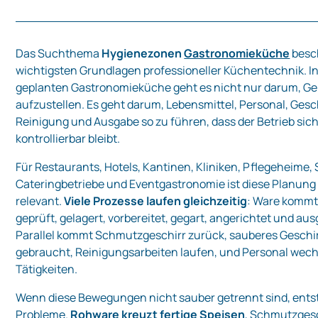
Das Suchthema
Hygienezonen
Gastronomieküche
besch
wichtigsten Grundlagen professioneller Küchentechnik. In
geplanten Gastronomieküche geht es nicht nur darum, Ge
aufzustellen. Es geht darum, Lebensmittel, Personal, Geschi
Reinigung und Ausgabe so zu führen, dass der Betrieb sich
kontrollierbar bleibt.
Für Restaurants, Hotels, Kantinen, Kliniken, Pflegeheime,
Cateringbetriebe und Eventgastronomie ist diese Planun
relevant.
Viele Prozesse laufen gleichzeitig
: Ware kommt 
geprüft, gelagert, vorbereitet, gegart, angerichtet und au
Parallel kommt Schmutzgeschirr zurück, sauberes Geschir
gebraucht, Reinigungsarbeiten laufen, und Personal wec
Tätigkeiten.
Wenn diese Bewegungen nicht sauber getrennt sind, ents
Probleme.
Rohware kreuzt fertige Speisen
, Schmutzgesc