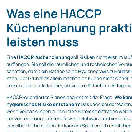
Was eine HACCP
Küchenplanung prakt
leisten muss
Eine
HACCP Küchenplanung
soll Risiken nicht erst im la
auffangen. Sie soll die räumlichen und technischen Vora
schaffen, damit ein Betrieb seine Hygienepraxis zuverläs
kann. Der Grundriss allein macht eine Küche nicht sicher, 
entscheidet stark darüber, ob sichere Abläufe im Alltag real
HACCP-orientiertes Planen beginnt mit der Frage:
Wo kan
hygienisches Risiko entstehen?
Das kann bei der Ware
wenn Verpackungen durch reine Bereiche getragen werden
der Vorbereitung entstehen, wenn Rohware und verzehrfe
dieselbe Fläche nutzen. Es kann im Spülbereich entstehe