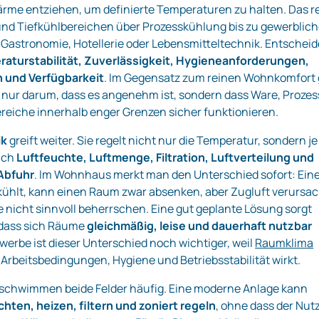
rme entziehen, um definierte Temperaturen zu halten. Das r
und Tiefkühlbereichen über Prozesskühlung bis zu gewerblic
 Gastronomie, Hotellerie oder Lebensmitteltechnik. Entschei
aturstabilität, Zuverlässigkeit, Hygieneanforderungen,
 und Verfügbarkeit
. Im Gegensatz zum reinen Wohnkomfort
ht nur darum, dass es angenehm ist, sondern dass Ware, Proze
ereiche innerhalb enger Grenzen sicher funktionieren.
ik
greift weiter. Sie regelt nicht nur die Temperatur, sondern je
uch
Luftfeuchte, Luftmenge, Filtration, Luftverteilung und
Abfuhr
. Im Wohnhaus merkt man den Unterschied sofort: Ein
 kühlt, kann einen Raum zwar absenken, aber Zugluft verursa
e nicht sinnvoll beherrschen. Eine gut geplante Lösung sorgt
 dass sich Räume
gleichmäßig, leise und dauerhaft nutzbar
werbe ist dieser Unterschied noch wichtiger, weil
Raumklima
 Arbeitsbedingungen, Hygiene und Betriebsstabilität wirkt.
erschwimmen beide Felder häufig. Eine moderne Anlage kann
hten, heizen, filtern und zoniert regeln
, ohne dass der Nut