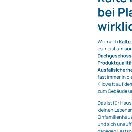
bei P
wirkli
Wer nach
Kälte
es meist um
som
Dachgeschosse
Produktqualitä
Ausfallsicherhe
fast immer in di
Kilowatt auf de
zum Gebäude un
Das ist für Haus
kleinen Lebensm
Einfamilienhaus
und sich unauffä
dagegen Lastspi