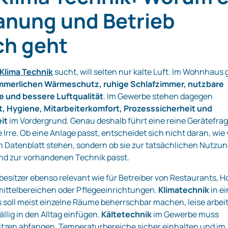
lanung und Betrieb
ch geht
 Klima Technik
sucht, will selten nur kalte Luft. Im Wohnhaus 
merlichen Wärmeschutz, ruhige Schlafzimmer, nutzbare
 und bessere Luftqualität
. Im Gewerbe stehen dagegen
t, Hygiene, Mitarbeiterkomfort, Prozesssicherheit und
it
im Vordergrund. Genau deshalb führt eine reine Gerätefra
e Irre. Ob eine Anlage passt, entscheidet sich nicht daran, wie 
m Datenblatt stehen, sondern ob sie zur tatsächlichen Nutzun
d zur vorhandenen Technik passt.
besitzer ebenso relevant wie für Betreiber von Restaurants, Ho
ittelbereichen oder Pflegeeinrichtungen.
Klimatechnik
in e
 soll meist einzelne Räume beherrschbar machen, leise arbei
llig in den Alltag einfügen.
Kältetechnik
im Gewerbe muss
tzen abfangen, Temperaturbereiche sicher einhalten und im