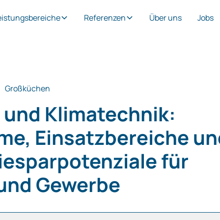
eistungsbereiche
Referenzen
Über uns
Jobs
Großküchen
‑ und Klimatechnik:
me, Einsatzbereiche un
iesparpotenziale für
und Gewerbe