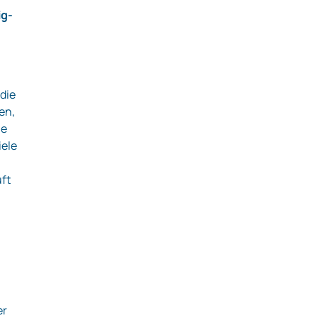
ig-
 die
en,
me
iele
uft
er