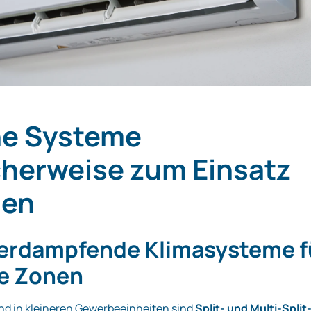
e Systeme
cherweise zum Einsatz
en
verdampfende Klimasysteme f
ne Zonen
d in kleineren Gewerbeeinheiten sind
Split- und Multi-Split