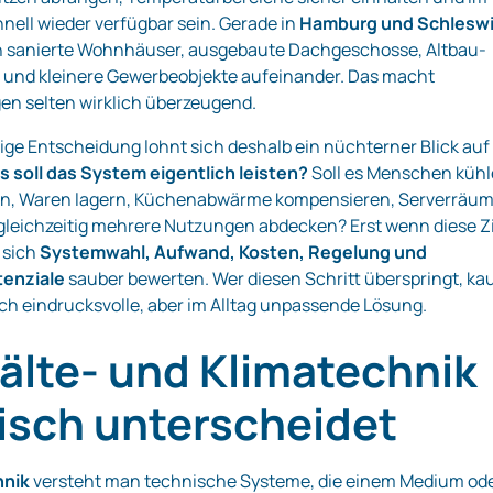
hnell wieder verfügbar sein. Gerade in
Hamburg und Schlesw
n sanierte Wohnhäuser, ausgebaute Dachgeschosse, Altbau-
und kleinere Gewerbeobjekte aufeinander. Das macht
n selten wirklich überzeugend.
hige Entscheidung lohnt sich deshalb ein nüchterner Blick auf
 soll das System eigentlich leisten?
Soll es Menschen kühl
en, Waren lagern, Küchenabwärme kompensieren, Serverräu
gleichzeitig mehrere Nutzungen abdecken? Erst wenn diese Z
n sich
Systemwahl, Aufwand, Kosten, Regelung und
tenziale
sauber bewerten. Wer diesen Schritt überspringt, ka
sch eindrucksvolle, aber im Alltag unpassende Lösung.
älte- und Klimatechnik
isch unterscheidet
hnik
versteht man technische Systeme, die einem Medium od