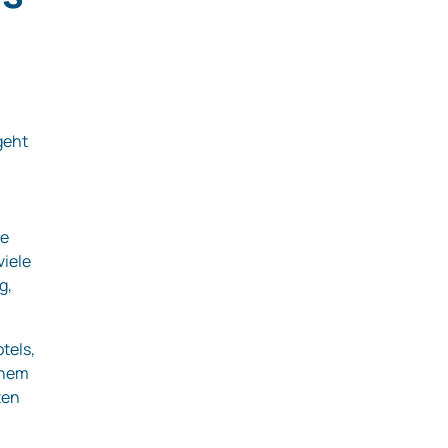
geht
ge
viele
g,
tels,
inem
ten