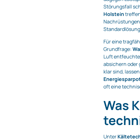
Störungsfall sc
Holstein
treffe
Nachrüstungen 
Standardlösunge
Für eine tragfä
Grundfrage:
Was
Luft entfeucht
absichern oder 
klar sind, lasse
Energiesparpo
oft eine techni
Was K
techn
Unter
Kältetec