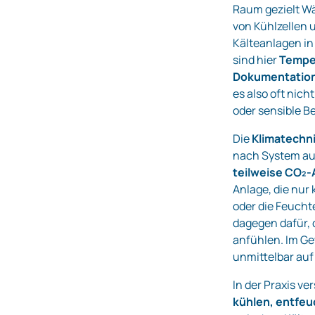
Raum gezielt Wä
von Kühlzellen 
Kälteanlagen in
sind hier
Temper
Dokumentation
es also oft nic
oder sensible B
Die
Klimatechn
nach System a
teilweise CO₂-
Anlage, die nur
oder die Feucht
dagegen dafür,
anfühlen. Im Ge
unmittelbar auf
In der Praxis v
kühlen, entfeuc