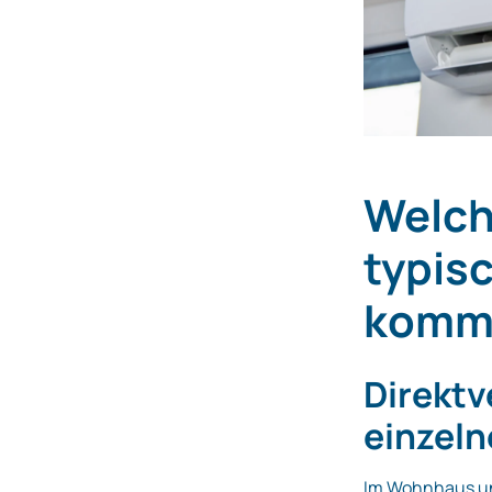
Welch
typis
komm
Direkt
einzel
Im Wohnhaus un