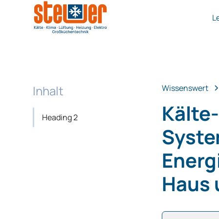
L
Inhalt
Wissenswert
Kälte
Heading 2
Syste
Energ
Haus 