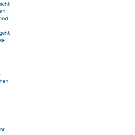
eicht
hen
dend
 geht
sse
e
chen
zer