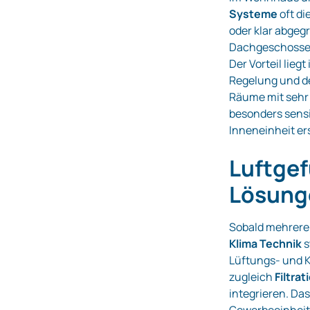
Systeme
oft di
oder klar abgeg
Dachgeschosse,
Der Vorteil liegt
Regelung und der
Räume mit sehr 
besonders sensi
Inneneinheit e
Luftge
Lösung
Sobald mehrere
Klima Technik
s
Lüftungs- und K
zugleich
Filtra
integrieren. Da
Gewerbeeinheite