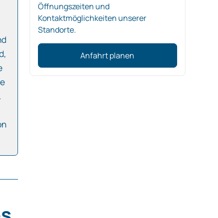
Öffnungszeiten und
Kontaktmöglichkeiten unserer
Standorte.
nd
d,
Anfahrt planen
e
de
.
on
es