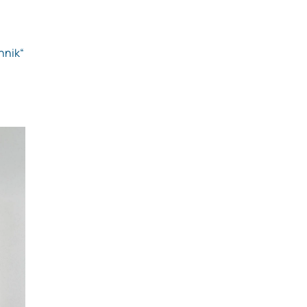
hnik“