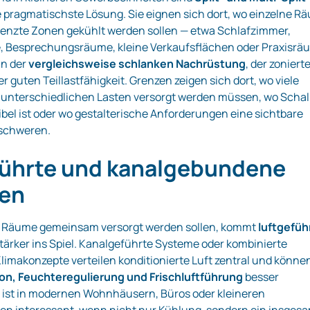
e pragmatischste Lösung. Sie eignen sich dort, wo einzelne R
renzte Zonen gekühlt werden sollen — etwa Schlafzimmer,
 Besprechungsräume, kleine Verkaufsflächen oder Praxisrä
 in der
vergleichsweise schlanken Nachrüstung
, der zoniert
 guten Teillastfähigkeit. Grenzen zeigen sich dort, wo viele
unterschiedlichen Lasten versorgt werden müssen, wo Schal
bel ist oder wo gestalterische Anforderungen eine sichtbare
rschweren.
führte und kanalgebundene
en
 Räume gemeinsam versorgt werden sollen, kommt
luftgefüh
tärker ins Spiel. Kanalgeführte Systeme oder kombinierte
limakonzepte verteilen konditionierte Luft zentral und könne
tion, Feuchteregulierung und Frischluftführung
besser
s ist in modernen Wohnhäusern, Büros oder kleineren
n interessant, wenn nicht nur Kühlung, sondern ein insges