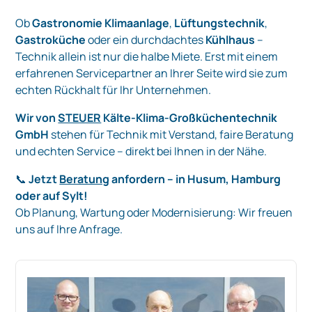
Ob
Gastronomie Klimaanlage
,
Lüftungstechnik
,
Gastroküche
oder ein durchdachtes
Kühlhaus
–
Technik allein ist nur die halbe Miete. Erst mit einem
erfahrenen Servicepartner an Ihrer Seite wird sie zum
echten Rückhalt für Ihr Unternehmen.
Wir von
STEUER
Kälte-Klima-Großküchentechnik
GmbH
stehen für Technik mit Verstand, faire Beratung
und echten Service – direkt bei Ihnen in der Nähe.
📞
Jetzt
Beratung
anfordern – in Husum, Hamburg
oder auf Sylt!
Ob Planung, Wartung oder Modernisierung: Wir freuen
uns auf Ihre Anfrage.