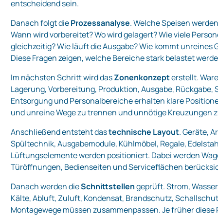
entscheidend sein.
Danach folgt die
Prozessanalyse
. Welche Speisen werden
Wann wird vorbereitet? Wo wird gelagert? Wie viele Perso
gleichzeitig? Wie läuft die Ausgabe? Wie kommt unreines 
Diese Fragen zeigen, welche Bereiche stark belastet werde
Im nächsten Schritt wird das
Zonenkonzept
erstellt. Wa
Lagerung, Vorbereitung, Produktion, Ausgabe, Rückgabe, 
Entsorgung und Personalbereiche erhalten klare Positionen.
und unreine Wege zu trennen und unnötige Kreuzungen z
Anschließend entsteht das
technische Layout
. Geräte, A
Spültechnik, Ausgabemodule, Kühlmöbel, Regale, Edelsta
Lüftungselemente werden positioniert. Dabei werden W
Türöffnungen, Bedienseiten und Serviceflächen berücksic
Danach werden die
Schnittstellen
geprüft. Strom, Wasser
Kälte, Abluft, Zuluft, Kondensat, Brandschutz, Schallschu
Montagewege müssen zusammenpassen. Je früher diese P