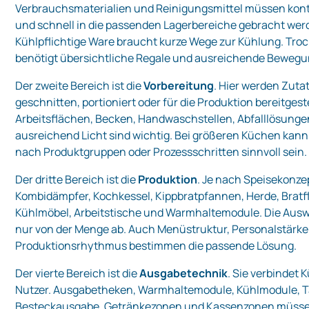
Verbrauchsmaterialien und Reinigungsmittel müssen kontrol
und schnell in die passenden Lagerbereiche gebracht wer
Kühlpflichtige Ware braucht kurze Wege zur Kühlung. Tr
benötigt übersichtliche Regale und ausreichende Bewegu
Der zweite Bereich ist die
Vorbereitung
. Hier werden Zut
geschnitten, portioniert oder für die Produktion bereitgeste
Arbeitsflächen, Becken, Handwaschstellen, Abfalllösung
ausreichend Licht sind wichtig. Bei größeren Küchen kan
nach Produktgruppen oder Prozessschritten sinnvoll sein.
Der dritte Bereich ist die
Produktion
. Je nach Speisekonz
Kombidämpfer, Kochkessel, Kippbratpfannen, Herde, Bratf
Kühlmöbel, Arbeitstische und Warmhaltemodule. Die Ausw
nur von der Menge ab. Auch Menüstruktur, Personalstärk
Produktionsrhythmus bestimmen die passende Lösung.
Der vierte Bereich ist die
Ausgabetechnik
. Sie verbindet
Nutzer. Ausgabetheken, Warmhaltemodule, Kühlmodule, T
Besteckausgabe, Getränkezonen und Kassenzonen müsse