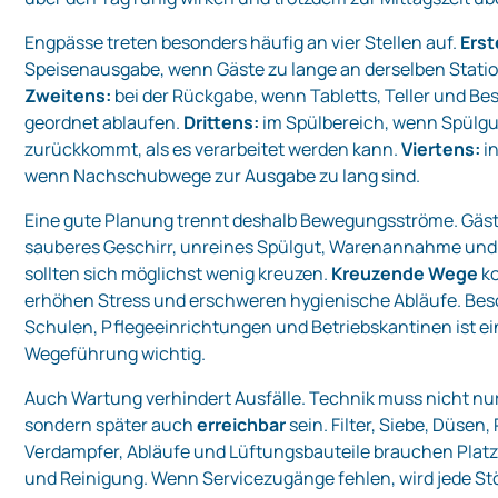
Engpässe treten besonders häufig an vier Stellen auf.
Erst
Speisenausgabe, wenn Gäste zu lange an derselben Statio
Zweitens:
bei der Rückgabe, wenn Tabletts, Teller und Be
geordnet ablaufen.
Drittens:
im Spülbereich, wenn Spülgu
zurückkommt, als es verarbeitet werden kann.
Viertens:
in
wenn Nachschubwege zur Ausgabe zu lang sind.
Eine gute Planung trennt deshalb Bewegungsströme. Gäst
sauberes Geschirr, unreines Spülgut, Warenannahme un
sollten sich möglichst wenig kreuzen.
Kreuzende Wege
ko
erhöhen Stress und erschweren hygienische Abläufe. Bes
Schulen, Pflegeeinrichtungen und Betriebskantinen ist ei
Wegeführung wichtig.
Auch Wartung verhindert Ausfälle. Technik muss nicht nu
sondern später auch
erreichbar
sein. Filter, Siebe, Düsen
Verdampfer, Abläufe und Lüftungsbauteile brauchen Platz 
und Reinigung. Wenn Servicezugänge fehlen, wird jede S