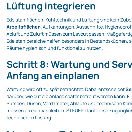
Lüftung integrieren
Edelstahlflächen, Kühltechnik und Lüftung sind kein Zube
Arbeitsflächen
, Aufkantungen, Ausschnitte, Hygieneprofi
Abluft und Zuluft müssen zum Layout passen. Maßgeferti
Edelstahlbereiche helfen besonders in Bestandsküchen, 
Räume hygienisch und funktional zu nutzen.
Schritt 8: Wartung und Ser
Anfang an einplanen
Wartung wird oft zu spät betrachtet. Dabei entscheidet
Se
darüber, wie gut die Anlage später betreut werden kann. Fil
Pumpen, Düsen, Verdampfer, Abläufe und technische Ko
müssen erreichbar bleiben. STEUER plant diese Zugänglichk
technischen Lösung.