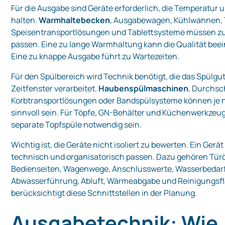
Für die Ausgabe sind Geräte erforderlich, die Temperatur 
halten.
Warmhaltebecken
, Ausgabewagen, Kühlwannen,
Speisentransportlösungen und Tablettsysteme müssen z
passen. Eine zu lange Warmhaltung kann die Qualität beei
Eine zu knappe Ausgabe führt zu Wartezeiten.
Für den Spülbereich wird Technik benötigt, die das Spülgut
Zeitfenster verarbeitet.
Haubenspülmaschinen
, Durchs
Korbtransportlösungen oder Bandspülsysteme können je 
sinnvoll sein. Für Töpfe, GN-Behälter und Küchenwerkzeu
separate Topfspüle notwendig sein.
Wichtig ist, die Geräte nicht isoliert zu bewerten. Ein Ger
technisch und organisatorisch passen. Dazu gehören Tür
Bedienseiten, Wagenwege, Anschlusswerte, Wasserbedarf
Abwasserführung, Abluft, Wärmeabgabe und Reinigungsf
berücksichtigt diese Schnittstellen in der Planung.
Ausgabetechnik: Wie