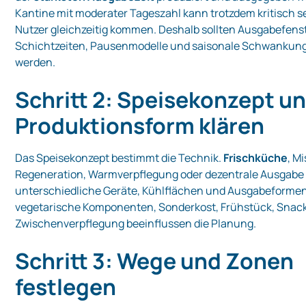
Kantine mit moderater Tageszahl kann trotzdem kritisch se
Nutzer gleichzeitig kommen. Deshalb sollten Ausgabefenst
Schichtzeiten, Pausenmodelle und saisonale Schwankung
werden.
Schritt 2: Speisekonzept u
Produktionsform klären
Das Speisekonzept bestimmt die Technik.
Frischküche
, M
Regeneration, Warmverpflegung oder dezentrale Ausgabe
unterschiedliche Geräte, Kühlflächen und Ausgabeforme
vegetarische Komponenten, Sonderkost, Frühstück, Snac
Zwischenverpflegung beeinflussen die Planung.
Schritt 3: Wege und Zonen
festlegen