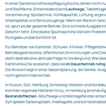
In einer Gemeinschaftsverpflegung Küche zählen nicht n
und Stellfläche. Entscheidend sind
Laufwege
, Tablettlog
Vorsortierung, Spültechnik, Kühlkapazität, Lüftung, ergo
Arbeitsplätze und Servicezugänge. Wenn ein Bereich fals
ist, spürt es der gesamte Betrieb. Eine schnelle Ausgabe h
Geschirr fehlt. Eine starke Spülmaschine löst kein Proble
Rückgabe unübersichtlich ist.
Für Betreiber von Kantinen, Schulen, Kliniken, Pflegeheim
Betriebsgastronomie, öffentlichen Einrichtungen und Ca
steht deshalb eine zentrale Frage im Vordergrund: Wie läss
Kantinenküche so planen, dass sie
im Dauerbetrieb ruhig
Die Antwort liegt in einer Gesamtplanung, die Geräte, Aus
nicht getrennt betrachtet.
In Husum, Sylt, Hamburg, Schleswig-Holstein und Nordde
kommen regionale Faktoren hinzu. In Hamburg sind häufi
Bestandsflächen
, Abluftwege und Montagefenster entsc
Sylt spielen Saisonspitzen, Insellogistik und korrosionsbe