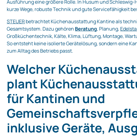
Ausführung eine größere Rolle. In Husum und Schleswig-H
kurze Wege, robuste Technik und gute Servicefähigkeit be
STEUER
betrachtet Küchenausstattung Kantine als techn
Gesamtsystem. Dazu gehören
Beratung
, Planung,
Edelsta
Großküchentechnik, Kälte, Klima, Lüftung, Montage, Wart
So entsteht keine isolierte Gerätelösung, sondern eine Ka
zum Alltag des Betriebs passt.
Welcher Küchenausst
plant Küchenausstat
für Kantinen und
Gemeinschaftsverpfl
inklusive Geräte, Aus