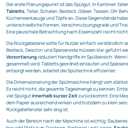
Der erste Planungspunkt ist das Spülgut. In Kantinen falle
Tabletts
, Teller, Schalen, Besteck, Gläser, Tassen, GN-Behä
Küchenwerkzeuge und Töpfe an. Diese Gegenstände hab
unterschiedliche Formen, Verschmutzungsgrade und Tro
Eine pauschale Betrachtung nach Essenszahl reicht nicht
Die Rückgabezone sollte für Nutzer einfach verständlich se
Besteck, Geschirr und Speisereste müssen klar geführt w
Vorsortierung
reduziert Handgriffe im Spülbereich. Wenn
gesammelt wird, Tabletts geordnet einlaufen und Speiser
entsorgt werden, arbeitet die Spültechnik effizienter.
Die Dimensionierung der Spülmaschine hängt vom stärkst
Es reicht nicht, die gesamte Tagesmenge zu kennen. Entsc
viel Spülgut
innerhalb kurzer Zeit
zurückkommt. Eine Mas
dem Papier ausreichend wirken und trotzdem zu klein sein
Rückgabefenster sehr eng ist.
Auch der Bereich nach der Maschine ist wichtig. Sauberes
braucht Platz zum Trocknen, Sortieren und Lagern.
Saube