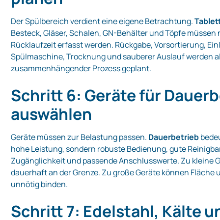
Der Spülbereich verdient eine eigene Betrachtung.
Tablet
Besteck, Gläser, Schalen, GN-Behälter und Töpfe müsse
Rücklaufzeit erfasst werden. Rückgabe, Vorsortierung, Ein
Spülmaschine, Trocknung und sauberer Auslauf werden a
zusammenhängender Prozess geplant.
Schritt 6: Geräte für Dauer
auswählen
Geräte müssen zur Belastung passen.
Dauerbetrieb
bedeu
hohe Leistung, sondern robuste Bedienung, gute Reinigbar
Zugänglichkeit und passende Anschlusswerte. Zu kleine G
dauerhaft an der Grenze. Zu große Geräte können Fläche 
unnötig binden.
Schritt 7: Edelstahl, Kälte u