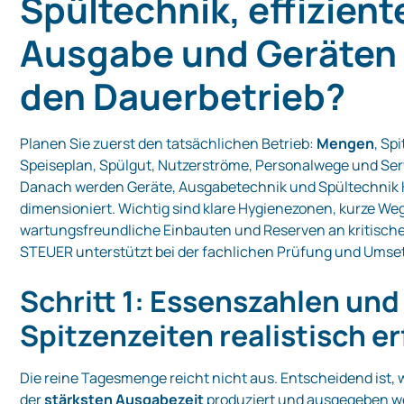
Spültechnik, effizient
Ausgabe und Geräten 
den Dauerbetrieb?
Planen Sie zuerst den tatsächlichen Betrieb:
Mengen
, Sp
Speiseplan, Spülgut, Nutzerströme, Personalwege und Se
Danach werden Geräte, Ausgabetechnik und Spültechnik 
dimensioniert. Wichtig sind klare Hygienezonen, kurze We
wartungsfreundliche Einbauten und Reserven an kritische
STEUER unterstützt bei der fachlichen Prüfung und Umse
Schritt 1: Essenszahlen und
Spitzenzeiten realistisch e
Die reine Tagesmenge reicht nicht aus. Entscheidend ist, w
der
stärksten Ausgabezeit
produziert und ausgegeben w