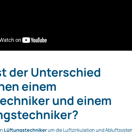
st der Unterschied
hen einem
techniker und einem
ngstechniker?
in
Lüftungstechniker
um die Luftzirkulation und Abluftsyst