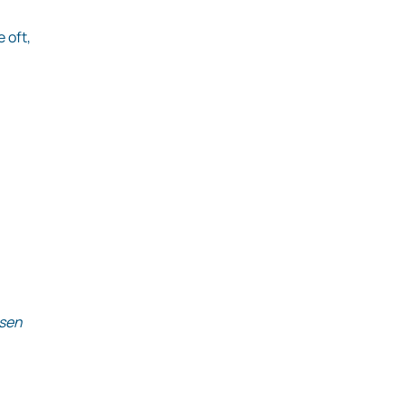
 oft,
ssen
h