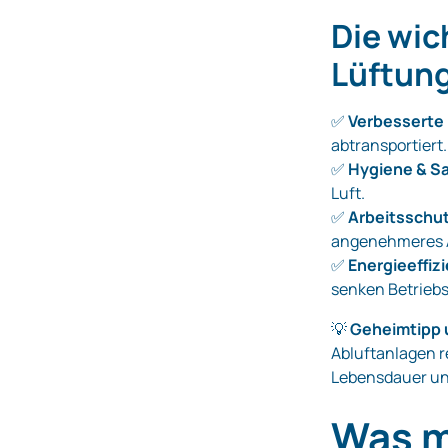
Die wic
Lüftung
✅
Verbesserte 
abtransportiert.
✅
Hygiene & S
Luft.
✅
Arbeitsschu
angenehmeres A
✅
Energieeffiz
senken Betrieb
💡
Geheimtipp 
Abluftanlagen r
Lebensdauer und
Was m