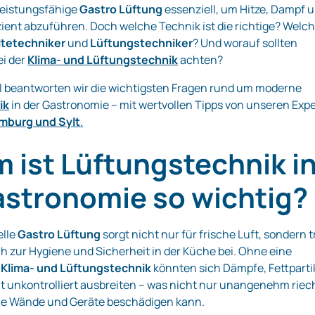
leistungsfähige
Gastro Lüftung
essenziell, um Hitze, Dampf 
izient abzuführen. Doch welche Technik ist die richtige? Welc
ltetechniker
und
Lüftungstechniker
? Und worauf sollten
i der
Klima- und Lüftungstechnik
achten?
el beantworten wir die wichtigsten Fragen rund um moderne
ik
in der Gastronomie – mit wertvollen Tipps von unseren Exp
mburg und Sylt
.
 ist Lüftungstechnik i
astronomie so wichtig?
elle
Gastro Lüftung
sorgt nicht nur für frische Luft, sondern t
 zur Hygiene und Sicherheit in der Küche bei. Ohne eine
e
Klima- und Lüftungstechnik
könnten sich Dämpfe, Fettparti
t unkontrolliert ausbreiten – was nicht nur unangenehm riec
ie Wände und Geräte beschädigen kann.