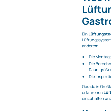
Lüftu
Gastr
Ein
Lüftungste
Lüftungssysteme
anderem:
Die Montage
Die Berechn
Raumgröße
Die Inspekt
Gerade in Großk
erfahrenen
Lüf
einzuhalten und