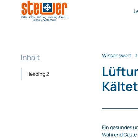
L
Inhalt
Wissenswert
Lüftu
Heading 2
Kälte
Ein gesundes u
Während Gäste s