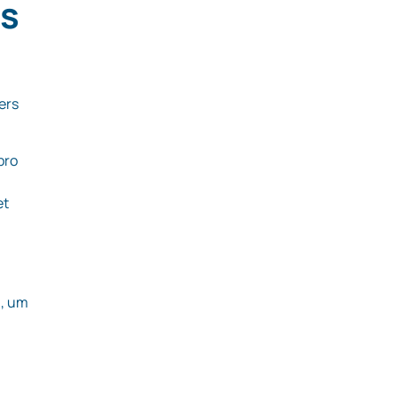
es
ers
pro
et
g
, um