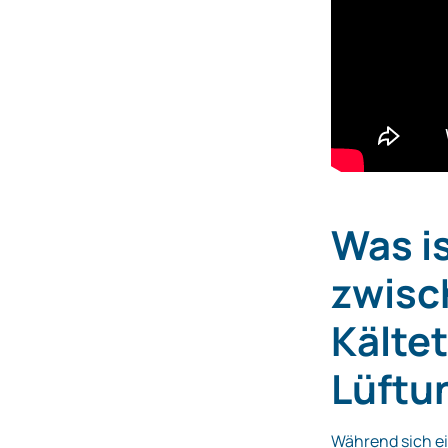
Was i
zwisc
Kälte
Lüftu
Während sich e