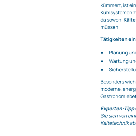
kümmert, ist ei
Kühlsystemen zu
da sowohl
Kält
müssen.
Tätigkeiten ei
Planung und
Wartung un
Sicherstellu
Besonders wich
moderne, energi
Gastronomiebet
Experten-Tipp:
Sie sich von ei
Kältetechnik ab