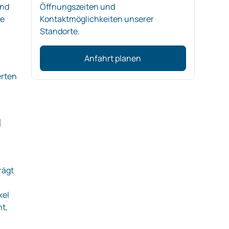
und
Öffnungszeiten und
he
Kontaktmöglichkeiten unserer
Standorte.
Anfahrt planen
erten
n
rägt
kel
ht,