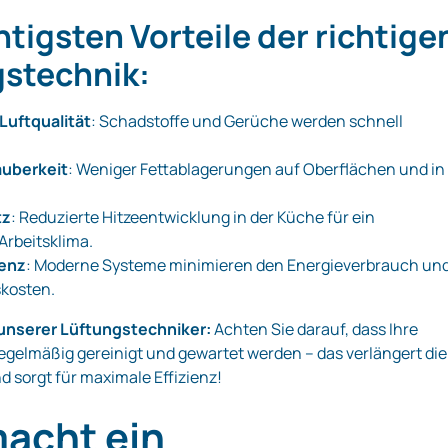
htigsten Vorteile der richtige
stechnik:
Luftqualität
: Schadstoffe und Gerüche werden schnell
auberkeit
: Weniger Fettablagerungen auf Oberflächen und in
tz
: Reduzierte Hitzeentwicklung in der Küche für ein
rbeitsklima.
ienz
: Moderne Systeme minimieren den Energieverbrauch un
skosten.
unserer Lüftungstechniker:
Achten Sie darauf, dass Ihre
egelmäßig gereinigt und gewartet werden – das verlängert die
 sorgt für maximale Effizienz!
acht ein