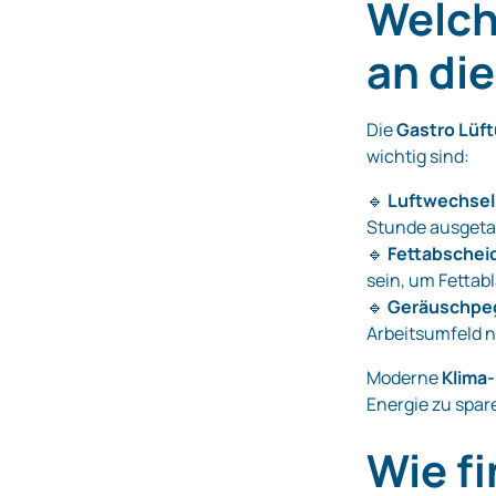
Welch
an di
Die
Gastro Lüf
wichtig sind:
🔹
Luftwechsel
Stunde ausgeta
🔹
Fettabschei
sein, um Fetta
🔹
Geräuschpeg
Arbeitsumfeld n
Moderne
Klima
Energie zu spare
Wie fi