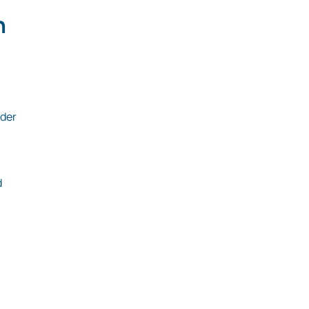
n
 der
d