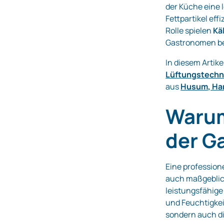
der Küche eine 
Fettpartikel eff
Rolle spielen
Kä
Gastronomen be
In diesem Artik
Lüftungstechn
aus
Husum, Ha
Warum
der G
Eine profession
auch maßgeblich
leistungsfähig
und Feuchtigkei
sondern auch d