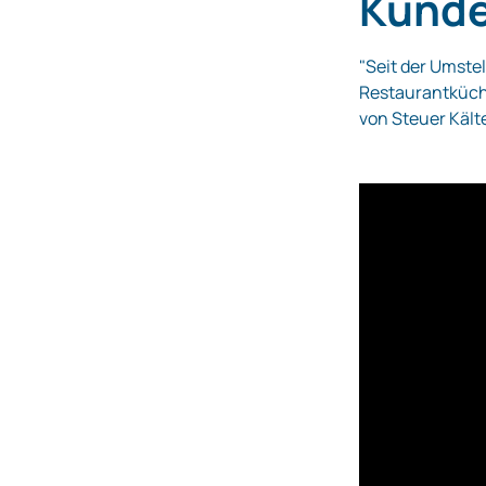
Kunde
"Seit der Umste
Restaurantküch
von Steuer Käl