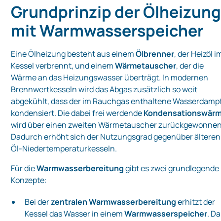
Grundprinzip der Ölheizun
mit Warmwasserspeicher
Eine Ölheizung besteht aus einem
Ölbrenner
, der Heizöl i
Kessel verbrennt, und einem
Wärmetauscher
, der die
Wärme an das Heizungswasser überträgt. In modernen
Brennwertkesseln wird das Abgas zusätzlich so weit
abgekühlt, dass der im Rauchgas enthaltene Wasserdamp
kondensiert. Die dabei frei werdende
Kondensationswär
wird über einen zweiten Wärmetauscher zurückgewonnen
Dadurch erhöht sich der Nutzungsgrad gegenüber älteren
Öl‑Niedertemperaturkesseln.
Für die
Warmwasserbereitung
gibt es zwei grundlegende
Konzepte:
Bei der
zentralen Warmwasserbereitung
erhitzt der
Kessel das Wasser in einem
Warmwasserspeicher
. D