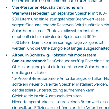
den Brenner in den Sommermonaten abzuschalten.
Vier‑Personen‑Haushalt mit höherem
Warmwasserbedarf:
Ein separater Speicher mit 160–
200 Litern und ein leistungsfähiger Brennwertkessel
sorgen für ausreichende Reserven. Wird zusätzlich ei
Solarthermie- oder Photovoltaiksystem installiert,
empfiehlt sich ein bivalenter Speicher mit 300–
400 Litern. Damit können sonnige Tage voll genutzt
werden, und die Ölheizung bleibt länger ausgeschaltet
Altbau in Schleswig‑Holstein mit moderatem
Sanierungsstand:
Das Gebäude verfügt über eine ält
Öl‑Heizung und plant die Integration von Solarthermie
um die gesetzliche
15‑Prozent‑Erneuerbaren‑Anforderung zu erfüllen. Hi
sollte ein neuer bivalenter Speicher installiert werden,
der die solare Unterstützung aufnehmen kann.
Gleichzeitig ist ein Austausch des alten
Niedertemperaturkessels durch einen Brennwertkesse
sinnvoll, um Effizienz zu erhöhen und die Anforderun