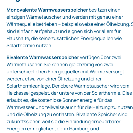
Monovalente Warmwasserspeicher
besitzen einen
einzigen Wärmetauscher und werden mit genau einer
Wärmequelle betrieben – beispielsweise einer Ölheizung. 
sind einfach aufgebaut und eignen sich vor allem für
Haushalte, die keine zusätzlichen Energiequellen wie
Solarthermie nutzen.
Bivalente Warmwasserspeicher
verfügen über zwei
Wärmetauscher. Sie können gleichzeitig von zwei
unterschiedlichen Energiequellen mit Wärme versorgt
werden, etwa von einer Ölheizung und einer
Solarthermieanlage. Der obere Wärmetauscher wird vom
Heizkessel gespeist, der untere von der Solarthermie. Dies
erlaubt es, die kostenlose Sonnenenergie für das
Warmwasser und teilweise auch für die Heizung zu nutze
und die Ölheizung zu entlasten. Bivalente Speicher sind
zukunftssicher, weil sie die Einbindung erneuerbarer
Energien ermöglichen, die in Hamburg und