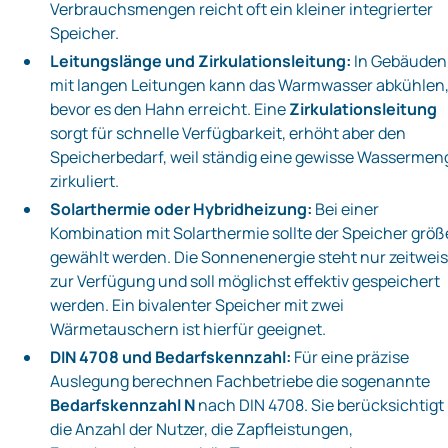
Verbrauchsmengen reicht oft ein kleiner integrierter
Speicher.
Leitungslänge und Zirkulationsleitung:
In Gebäuden
mit langen Leitungen kann das Warmwasser abkühlen
bevor es den Hahn erreicht. Eine
Zirkulationsleitung
sorgt für schnelle Verfügbarkeit, erhöht aber den
Speicherbedarf, weil ständig eine gewisse Wassermen
zirkuliert.
Solarthermie oder Hybridheizung:
Bei einer
Kombination mit Solarthermie sollte der Speicher größ
gewählt werden. Die Sonnenenergie steht nur zeitwei
zur Verfügung und soll möglichst effektiv gespeichert
werden. Ein bivalenter Speicher mit zwei
Wärmetauschern ist hierfür geeignet.
DIN 4708 und Bedarfskennzahl:
Für eine präzise
Auslegung berechnen Fachbetriebe die sogenannte
Bedarfskennzahl N
nach DIN 4708. Sie berücksichtigt
die Anzahl der Nutzer, die Zapfleistungen,