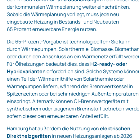
der kommunalen Wärmeplanung weiter einschränken.
Sobald die Wärmeplanung vorliegt, muss jede neu
eingebaute Heizung in Bestands- und Neubauten
65 Prozent erneuerbare Energie nutzen.
Die 65‑Prozent‑Vorgabe ist technologieoffen: Sie kann
durch Wärmepumpen, Solarthermie, Biomasse, Biometha
oder durch den Anschluss an ein Wärmenetz erfüllt werde
Für Ölheizungen bedeutet dies, dass
H2‑ready‑ oder
Hybridvarianten
erforderlich sind. Solche Systeme könne
einen Teil der Wärme mithilfe von Solarthermie oder
Wärmepumpen liefern, während der Brennwertkessel in
Spitzenzeiten oder bei sehr niedrigen Außentemperaturen
einspringt. Alternativ können Öl‑Brennwertgeräte mit
synthetischem oder biogenem Brennstoff betrieben werde
sofern dieser den erneuerbaren Anteil erfüllt.
Hamburg hat außerdem die Nutzung von
elektrischen
Direktheizgeräten
in neuen Heizungsanlagen ab 2026