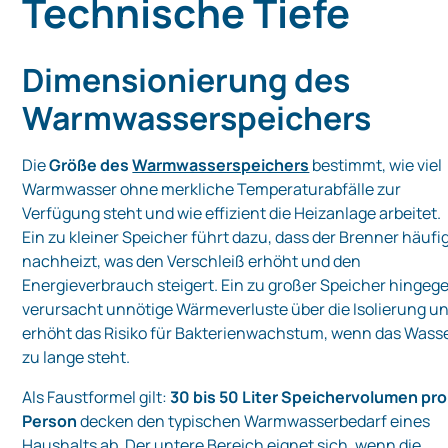
Technische Tiefe
Dimensionierung des
Warmwasserspeichers
Die
Größe des
Warmwasserspeichers
bestimmt, wie viel
Warmwasser ohne merkliche Temperaturabfälle zur
Verfügung steht und wie effizient die Heizanlage arbeitet.
Ein zu kleiner Speicher führt dazu, dass der Brenner häufi
nachheizt, was den Verschleiß erhöht und den
Energieverbrauch steigert. Ein zu großer Speicher hingeg
verursacht unnötige Wärmeverluste über die Isolierung u
erhöht das Risiko für Bakterienwachstum, wenn das Wass
zu lange steht.
Als Faustformel gilt:
30 bis 50 Liter Speichervolumen pro
Person
decken den typischen Warmwasserbedarf eines
Haushalts ab. Der untere Bereich eignet sich, wenn die