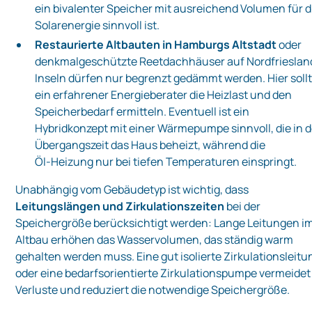
ein bivalenter Speicher mit ausreichend Volumen für d
Solarenergie sinnvoll ist.
Restaurierte Altbauten in Hamburgs Altstadt
oder
denkmalgeschützte Reetdachhäuser auf Nordfrieslan
Inseln dürfen nur begrenzt gedämmt werden. Hier soll
ein erfahrener Energieberater die Heizlast und den
Speicherbedarf ermitteln. Eventuell ist ein
Hybridkonzept mit einer Wärmepumpe sinnvoll, die in d
Übergangszeit das Haus beheizt, während die
Öl‑Heizung nur bei tiefen Temperaturen einspringt.
Unabhängig vom Gebäudetyp ist wichtig, dass
Leitungslängen und Zirkulationszeiten
bei der
Speichergröße berücksichtigt werden: Lange Leitungen i
Altbau erhöhen das Wasservolumen, das ständig warm
gehalten werden muss. Eine gut isolierte Zirkulationsleitu
oder eine bedarfsorientierte Zirkulationspumpe vermeidet
Verluste und reduziert die notwendige Speichergröße.