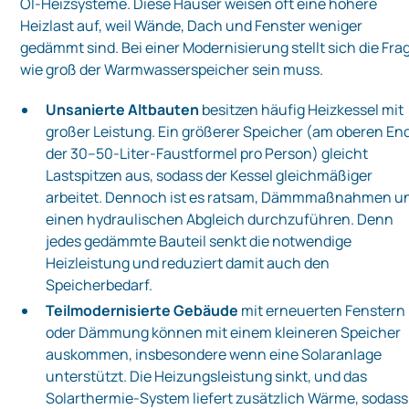
Öl‑Heizsysteme. Diese Häuser weisen oft eine höhere
Heizlast auf, weil Wände, Dach und Fenster weniger
gedämmt sind. Bei einer Modernisierung stellt sich die Fra
wie groß der Warmwasserspeicher sein muss.
Unsanierte Altbauten
besitzen häufig Heizkessel mit
großer Leistung. Ein größerer Speicher (am oberen En
der 30–50‑Liter‑Faustformel pro Person) gleicht
Lastspitzen aus, sodass der Kessel gleichmäßiger
arbeitet. Dennoch ist es ratsam, Dämmmaßnahmen u
einen hydraulischen Abgleich durchzuführen. Denn
jedes gedämmte Bauteil senkt die notwendige
Heizleistung und reduziert damit auch den
Speicherbedarf.
Teilmodernisierte Gebäude
mit erneuerten Fenstern
oder Dämmung können mit einem kleineren Speicher
auskommen, insbesondere wenn eine Solaranlage
unterstützt. Die Heizungsleistung sinkt, und das
Solarthermie‑System liefert zusätzlich Wärme, sodass