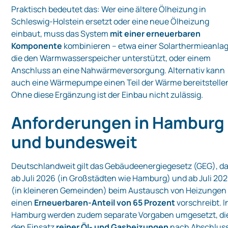
Praktisch bedeutet das: Wer eine ältere Ölheizung in
Schleswig‑Holstein ersetzt oder eine neue Ölheizung
einbaut, muss das System
mit einer erneuerbaren
Komponente
kombinieren – etwa einer Solarthermieanlag
die den Warmwasserspeicher unterstützt, oder einem
Anschluss an eine Nahwärmeversorgung. Alternativ kann
auch eine Wärmepumpe einen Teil der Wärme bereitstelle
Ohne diese Ergänzung ist der Einbau nicht zulässig.
Anforderungen in Hamburg
und bundesweit
Deutschlandweit gilt das Gebäudeenergiegesetz (GEG), d
ab Juli 2026 (in Großstädten wie Hamburg) und ab Juli 20
(in kleineren Gemeinden) beim Austausch von Heizungen
einen
Erneuerbaren‑Anteil von 65 Prozent
vorschreibt. I
Hamburg werden zudem separate Vorgaben umgesetzt, di
den Einsatz
reiner Öl‑ und Gasheizungen
nach Abschlus