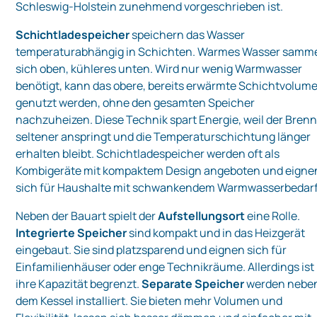
Schleswig‑Holstein zunehmend vorgeschrieben ist.
Schichtladespeicher
speichern das Wasser
temperaturabhängig in Schichten. Warmes Wasser samme
sich oben, kühleres unten. Wird nur wenig Warmwasser
benötigt, kann das obere, bereits erwärmte Schichtvolum
genutzt werden, ohne den gesamten Speicher
nachzuheizen. Diese Technik spart Energie, weil der Bren
seltener anspringt und die Temperaturschichtung länger
erhalten bleibt. Schichtladespeicher werden oft als
Kombigeräte mit kompaktem Design angeboten und eigne
sich für Haushalte mit schwankendem Warmwasserbedarf
Neben der Bauart spielt der
Aufstellungsort
eine Rolle.
Integrierte Speicher
sind kompakt und in das Heizgerät
eingebaut. Sie sind platzsparend und eignen sich für
Einfamilienhäuser oder enge Technikräume. Allerdings ist
ihre Kapazität begrenzt.
Separate Speicher
werden nebe
dem Kessel installiert. Sie bieten mehr Volumen und