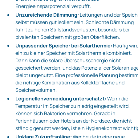
Energieeinsparpotenzial verpufft.
Unzureichende Dämmung:
Leitungen und der Speich
selbst müssen gut isoliert sein. Schlechte Dämmung
führt zu hohen Stillstandsverlusten, besonders bei
bivalenten Speichern mit großen Oberflächen.
Unpassender Speicher bei Solarthermie:
Häufig wir
ein zu kleiner Speicher mit Solarthermie kombiniert.
Dann kann die solare Überschussenergie nicht
gespeichert werden, und das Potenzial der Solaranlag
bleibt ungenutzt. Eine professionelle Planung bestim
die richtige Kombination aus Kollektorfläche und
Speichervolumen.
Legionellenvermeidung unterschätzt:
Wenn die
Temperatur im Speicher zu niedrig eingestellt wird,
können sich Bakterien vermehren. Gerade in
Ferienhäusern oder Hotels an der Nordsee, die nicht
ständig genutzt werden, ist ein Hygienekonzept wichti
Unklare Zukunftspläne:
Wer heute in eine neue