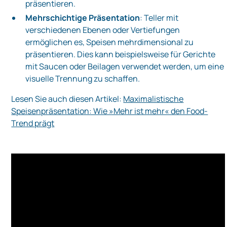
präsentieren.
Mehrschichtige Präsentation
: Teller mit
verschiedenen Ebenen oder Vertiefungen
ermöglichen es, Speisen mehrdimensional zu
präsentieren. Dies kann beispielsweise für Gerichte
mit Saucen oder Beilagen verwendet werden, um eine
visuelle Trennung zu schaffen.
Lesen Sie auch diesen Artikel:
Maximalistische
Speisenpräsentation: Wie »Mehr ist mehr« den Food-
Trend prägt