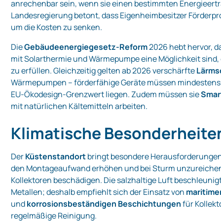
anrechenbar sein, wenn sie einen bestimmten Energieertra
Landesregierung betont, dass Eigenheimbesitzer Förderp
um die Kosten zu senken.
Die
Gebäudeenergiegesetz‑Reform
2026 hebt hervor, 
mit Solarthermie und Wärmepumpe eine Möglichkeit sind,
zu erfüllen. Gleichzeitig gelten ab 2026 verschärfte
Lärms
Wärmepumpen – förderfähige Geräte müssen mindestens 
EU‑Ökodesign‑Grenzwert liegen. Zudem müssen sie
Smar
mit natürlichen Kältemitteln arbeiten.
Klimatische Besonderheite
Der
Küstenstandort
bringt besondere Herausforderungen
den Montageaufwand erhöhen und bei Sturm unzureichen
Kollektoren beschädigen. Die salzhaltige Luft beschleunigt
Metallen; deshalb empfiehlt sich der Einsatz von
maritim
und
korrosionsbeständigen Beschichtungen
für Kollekt
regelmäßige Reinigung.