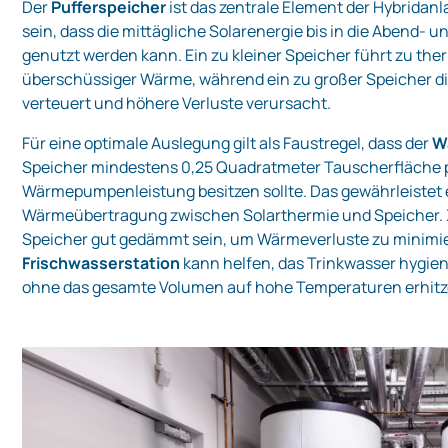
Der
Pufferspeicher
ist das zentrale Element der Hybridanl
sein, dass die mittägliche Solarenergie bis in die Abend‑
genutzt werden kann. Ein zu kleiner Speicher führt zu th
überschüssiger Wärme, während ein zu großer Speicher d
verteuert und höhere Verluste verursacht.
Für eine optimale Auslegung gilt als Faustregel, dass der
W
Speicher mindestens 0,25 Quadratmeter Tauscherfläche p
Wärmepumpenleistung besitzen sollte. Das gewährleistet 
Wärmeübertragung zwischen Solarthermie und Speicher. 
Speicher gut gedämmt sein, um Wärmeverluste zu minimie
Frischwasserstation
kann helfen, das Trinkwasser hygie
ohne das gesamte Volumen auf hohe Temperaturen erhit