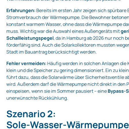
Erfahrungen:
Bereits im ersten Jahr zeigen sich spürbar
Stromverbrauch der Wärmepumpe. Die Bewohner betonen
konstant warmem Wasser, ohne dass die Wärmepumpe da
muss. Wichtig war die Auswahl eines Außengeräts mit
ger
Schallleistungspegel
, da in Hamburg ab 2026 nur noch b
förderfähig sind. Auch die Solarkollektoren mussten wege
Stadt im Bauantrag berücksichtigt werden.
Fehler vermeiden:
Häufig werden in solchen Anlagen die 
klein und die Speicher zu gering dimensioniert. Ein zu kl
führt dazu, dass die Solarwärme über Sicherheitsventile 
wird. Außerdem darf die Wärmepumpe nicht direkt in den 
einspeisen, wenn sie im Sommer pausiert – eine
Bypass‑S
unerwünschte Rückkühlung.
Szenario 2:
Sole‑Wasser‑Wärmepumpe m