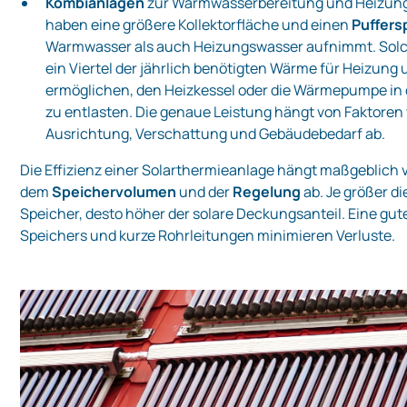
Kombianlagen
zur Warmwasserbereitung und Heizung
haben eine größere Kollektorfläche und einen
Puffers
Warmwasser als auch Heizungswasser aufnimmt. Solch
ein Viertel der jährlich benötigten Wärme für Heizun
ermöglichen, den Heizkessel oder die Wärmepumpe in
zu entlasten. Die genaue Leistung hängt von Faktore
Ausrichtung, Verschattung und Gebäudebedarf ab.
Die Effizienz einer Solarthermieanlage hängt maßgeblich 
dem
Speichervolumen
und der
Regelung
ab. Je größer di
Speicher, desto höher der solare Deckungsanteil. Eine g
Speichers und kurze Rohrleitungen minimieren Verluste.