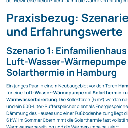
der Heizkreise bleibt Pflicht, damit die Wärmeverteilung im
Praxisbezug: Szenarie
und Erfahrungswerte
Szenario 1: Einfamilienhaus
Luft‑Wasser‑Wärmepumpe
Solarthermie in Hamburg
Ein junges Paar in einem Neubaugebiet vor den Toren
Ham
für eine
Luft‑Wasser‑Wärmepumpe
mit
Solarthermie zu
Warmwasserbereitung
. Die Kollektoren (6 m²) werden n
und ein 500‑Liter‑Pufferspeicher dient als Energiespeiche
Dämmung des Hauses und einer Fußbodenheizung liegt die
6 kW. Im Sommer übernimmt die Solarthermie fast vollstän
Warmwasserbereitung und die Wärmepumpe pausiert.