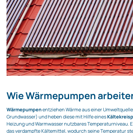
Wie Wärmepumpen arbeite
Wärmepumpen
entziehen Wärme aus einer Umweltquelle (
Grundwasser) und heben diese mit Hilfe eines
Kältekreis
Heizung und Warmwasser nutzbares Temperaturniveau. Ein
das verdampfte Kältemittel, wodurch seine Temperatur ste