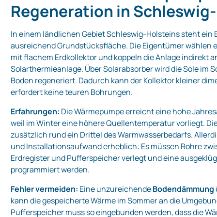
Regeneration in Schleswig‑
In einem ländlichen Gebiet Schleswig‑Holsteins steht ein 
ausreichend Grundstücksfläche. Die Eigentümer wählen 
mit flachem Erdkollektor und koppeln die Anlage indirekt a
Solarthermieanlage. Über Solarabsorber wird die Sole im
Boden regeneriert. Dadurch kann der Kollektor kleiner di
erfordert keine teuren Bohrungen.
Erfahrungen:
Die Wärmepumpe erreicht eine hohe Jahresa
weil im Winter eine höhere Quellentemperatur vorliegt. Die
zusätzlich rund ein Drittel des Warmwasserbedarfs. Allerd
und Installationsaufwand erheblich: Es müssen Rohre zwi
Erdregister und Pufferspeicher verlegt und eine ausgeklü
programmiert werden.
Fehler vermeiden:
Eine unzureichende
Bodendämmung
kann die gespeicherte Wärme im Sommer an die Umgebung 
Pufferspeicher muss so eingebunden werden, dass die Wä