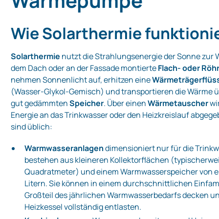
Wärmepumpe
Wie Solarthermie funktioni
Solarthermie
nutzt die Strahlungsenergie der Sonne zu
dem Dach oder an der Fassade montierte
Flach‑ oder Röh
nehmen Sonnenlicht auf, erhitzen eine
Wärmeträgerflüss
(Wasser‑Glykol‑Gemisch) und transportieren die Wärme ü
gut gedämmten
Speicher
. Über einen
Wärmetauscher
wi
Energie an das Trinkwasser oder den Heizkreislauf abgeg
sind üblich:
Warmwasseranlagen
dimensioniert nur für die Trin
bestehen aus kleineren Kollektorflächen (typischerwe
Quadratmeter) und einem Warmwasserspeicher von e
Litern. Sie können in einem durchschnittlichen Einfa
Großteil des jährlichen Warmwasserbedarfs decken 
Heizkessel vollständig entlasten.