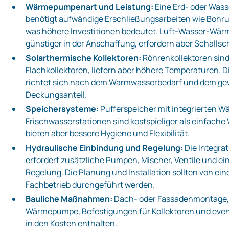
Wärmepumpenart und Leistung:
Eine Erd- oder Wa
benötigt aufwändige Erschließungsarbeiten wie Bohr
was höhere Investitionen bedeutet. Luft‑Wasser‑Wä
günstiger in der Anschaffung, erfordern aber Schal
Solarthermische Kollektoren:
Röhrenkollektoren sind 
Flachkollektoren, liefern aber höhere Temperaturen. D
richtet sich nach dem Warmwasserbedarf und dem g
Deckungsanteil.
Speichersysteme:
Pufferspeicher mit integrierten 
Frischwasserstationen sind kostspieliger als einfach
bieten aber bessere Hygiene und Flexibilität.
Hydraulische Einbindung und Regelung:
Die Integra
erfordert zusätzliche Pumpen, Mischer, Ventile und ei
Regelung. Die Planung und Installation sollten von ein
Fachbetrieb durchgeführt werden.
Bauliche Maßnahmen:
Dach- oder Fassadenmontage,
Wärmepumpe, Befestigungen für Kollektoren und event
in den Kosten enthalten.