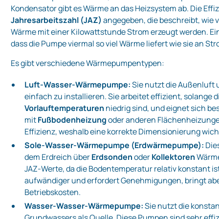
Kondensator gibt es Wärme an das Heizsystem ab. Die Effizi
Jahresarbeitszahl (JAZ)
angegeben, die beschreibt, wie 
Wärme mit einer Kilowattstunde Strom erzeugt werden. Ein
dass die Pumpe viermal so viel Wärme liefert wie sie an S
Es gibt verschiedene Wärmepumpentypen:
Luft‑Wasser‑Wärmepumpe:
Sie nutzt die Außenluft u
einfach zu installieren. Sie arbeitet effizient, solange d
Vorlauftemperaturen
niedrig sind, und eignet sich b
mit
Fußbodenheizung
oder anderen Flächenheizungen.
Effizienz, weshalb eine korrekte Dimensionierung wicht
Sole‑Wasser‑Wärmepumpe (Erdwärmepumpe):
Die
dem Erdreich über
Erdsonden
oder
Kollektoren
Wärme.
JAZ‑Werte, da die Bodentemperatur relativ konstant ist. 
aufwändiger und erfordert Genehmigungen, bringt aber
Betriebskosten.
Wasser‑Wasser‑Wärmepumpe:
Sie nutzt die konsta
Grundwassers als Quelle. Diese Pumpen sind sehr effiz