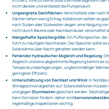
Effizienz. Eine zu kleine Solarthermieanlage kann d
nicht decken und entlastet die Pumpe kaum.
Ungeeignete Dachflächen:
Verschattete oder nach 
Dächer liefern wenig Ertrag. Kollektoren sollten so gep
nach Süden oder Südwesten zeigen, eine Neigung von 
nicht durch Bäume oder Nachbarhäuser verschattet s
Mangelhafte Speichergröße:
Ein Pufferspeicher, der 
führt zu häufigem Nachheizen. Der Speicher sollte so a
Solarwärme über Nacht gehalten werden kann.
Fehlender hydraulischer Abgleich und Regelung:
Oh
Abgleich und eine abgestimmte Regelung kommt es z
Temperaturüberlagerungen, ungleichmäßiger Wärmev
geringerer Effizienz.
Unterschätzung von Dachlast und Wind:
In Norddeu
Windgeschwindigkeiten auf. Solarkollektoren müssen 
und gegen
Sturmlasten
gesichert werden. Salzhaltige
kann Korrosion fördern; daher sind
korrosionsbeständ
regelmäßige Inspektionen wichtig.