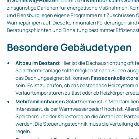
In
Schleswig‑Holstein
bietet die
Investitionsbank Schle
zinsgünstige Darlehen für energetische Maßnahmen. Kom
und Flensburg legen eigene Programme mit Zuschüssen f
Wärmepumpen auf. Diese kommunalen Förderungen sind o
Beratungspflichten und Einhaltung bestimmter Effizienz
Besondere Gebäudetypen
Altbau im Bestand:
Hier ist die Dachausrichtung oft fe
Solarthermieanlage sollte möglichst nach Süden aus
das Dach ungeeignet ist, können
Fassadenkollektore
sein. Es ist zu prüfen, ob das bestehende Heizsystem n
Vorlauftemperaturen zulässt oder ob Heizkörper erse
Mehrfamilienhäuser:
Solarthermie ist in Mehrfamili
interessant, da der Warmwasserbedarf hoch ist. Allerd
Speichers und der Kollektoren an die Anzahl der Parte
werden. Die Steuerungstechnik muss die Verteilung d
regeln.