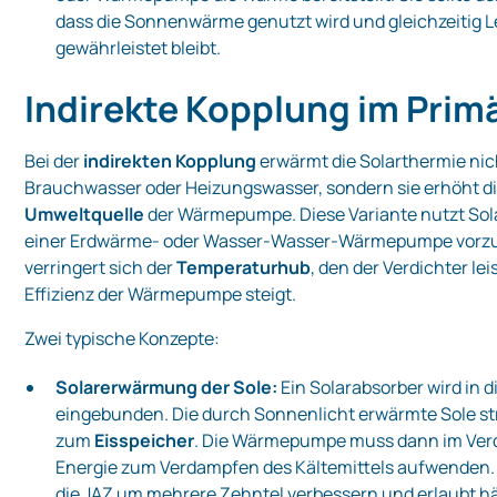
dass die Sonnenwärme genutzt wird und gleichzeitig 
gewährleistet bleibt.
Indirekte Kopplung im Prim
Bei der
indirekten Kopplung
erwärmt die Solarthermie nich
Brauchwasser oder Heizungswasser, sondern sie erhöht d
Umweltquelle
der Wärmepumpe. Diese Variante nutzt Sola
einer Erdwärme‑ oder Wasser‑Wasser‑Wärmepumpe vorz
verringert sich der
Temperaturhub
, den der Verdichter le
Effizienz der Wärmepumpe steigt.
Zwei typische Konzepte:
Solarerwärmung der Sole:
Ein Solarabsorber wird in d
eingebunden. Die durch Sonnenlicht erwärmte Sole s
zum
Eisspeicher
. Die Wärmepumpe muss dann im Ver
Energie zum Verdampfen des Kältemittels aufwenden.
die JAZ um mehrere Zehntel verbessern und erlaubt hä