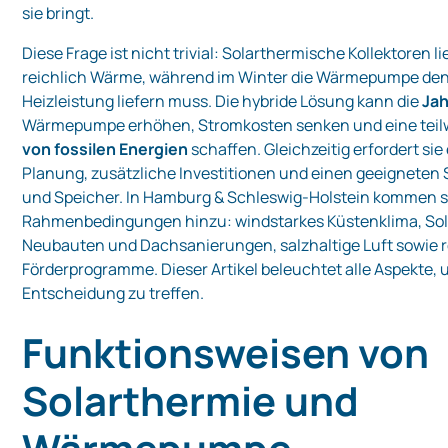
sie bringt.
Diese Frage ist nicht trivial: Solarthermische Kollektoren 
reichlich Wärme, während im Winter die Wärmepumpe den
Heizleistung liefern muss. Die hybride Lösung kann die
Jah
Wärmepumpe erhöhen, Stromkosten senken und eine teil
von fossilen Energien
schaffen. Gleichzeitig erfordert sie
Planung, zusätzliche Investitionen und einen geeigneten S
und Speicher. In Hamburg & Schleswig‑Holstein kommen s
Rahmenbedingungen hinzu: windstarkes Küstenklima, Sola
Neubauten und Dachsanierungen, salzhaltige Luft sowie 
Förderprogramme. Dieser Artikel beleuchtet alle Aspekte, 
Entscheidung zu treffen.
Funktionsweisen von
Solarthermie und