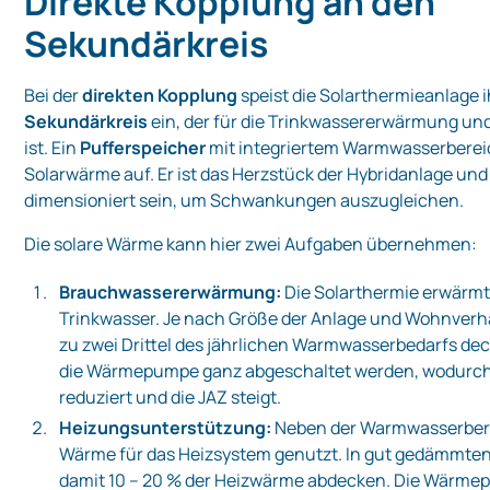
Direkte Kopplung an den
Sekundärkreis
Bei der
direkten Kopplung
speist die Solarthermieanlage 
Sekundärkreis
ein, der für die Trinkwassererwärmung un
ist. Ein
Pufferspeicher
mit integriertem Warmwasserberei
Solarwärme auf. Er ist das Herzstück der Hybridanlage u
dimensioniert sein, um Schwankungen auszugleichen.
Die solare Wärme kann hier zwei Aufgaben übernehmen:
Brauchwassererwärmung:
Die Solarthermie erwärmt
Trinkwasser. Je nach Größe der Anlage und Wohnverhä
zu zwei Drittel des jährlichen Warmwasserbedarfs d
die Wärmepumpe ganz abgeschaltet werden, wodurch s
reduziert und die JAZ steigt.
Heizungsunterstützung:
Neben der Warmwasserberei
Wärme für das Heizsystem genutzt. In gut gedämmten
damit 10 – 20 % der Heizwärme abdecken. Die Wärme