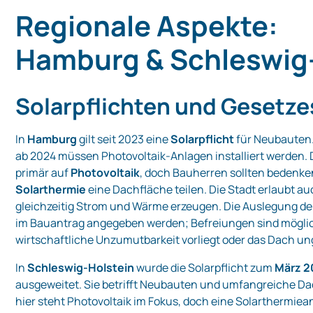
Regionale Aspekte:
Hamburg & Schleswig
Solarpflichten und Gesetze
In
Hamburg
gilt seit 2023 eine
Solarpflicht
für Neubauten
ab 2024 müssen Photovoltaik‑Anlagen installiert werden. D
primär auf
Photovoltaik
, doch Bauherren sollten bedenke
Solarthermie
eine Dachfläche teilen. Die Stadt erlaubt a
gleichzeitig Strom und Wärme erzeugen. Die Auslegung de
im Bauantrag angegeben werden; Befreiungen sind mögli
wirtschaftliche Unzumutbarkeit vorliegt oder das Dach ung
In
Schleswig‑Holstein
wurde die Solarpflicht zum
März 2
ausgeweitet. Sie betrifft Neubauten und umfangreiche D
hier steht Photovoltaik im Fokus, doch eine Solarthermie