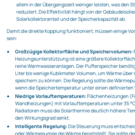
allem in der Übergangszeit weniger leisten, was den 
reduziert. Die Effektivität hängt von der Gebäudeisoli
Solarkollektoranteil und der Speicherkapazität ab.
Damit die direkte Kopplung funktioniert, müssen einige Vo
sein:
Großzügige Kollektorfläche und Speichervolumen:
F
Heizungsunterstützung ist eine größere Kollektorfläche
reine Warmwasseranlagen. Der Pufferspeicher benöti
Liter bis wenige Kubikmeter Volumen, um Wärme über
speichern zu können. Die Regelung sollte die Wärmep
wenn die Speichertemperatur unter einen definierten 
Niedrige Vorlauftemperaturen:
Flächenheizungen (F
Wandheizungen) mit Vorlauftemperaturen unter 35 °C s
Radiatoren muss die Solarthermie deutlich höhere Tem
den Wirkungsgrad senkt.
Intelligente Regelung:
Die Steuerung muss entscheid
oder Wärmepumpe die Wärme bereitstellt. Sie sollte de