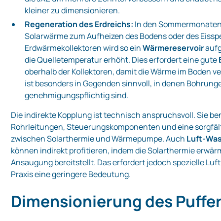
kleiner zu dimensionieren.
Regeneration des Erdreichs:
In den Sommermonaten 
Solarwärme zum Aufheizen des Bodens oder des Eisspe
Erdwärmekollektoren wird so ein
Wärmereservoir
aufg
die Quelletemperatur erhöht. Dies erfordert eine gute
oberhalb der Kollektoren, damit die Wärme im Boden ver
ist besonders in Gegenden sinnvoll, in denen Bohrung
genehmigungspflichtig sind.
Die indirekte Kopplung ist technisch anspruchsvoll. Sie be
Rohrleitungen, Steuerungskomponenten und eine sorgfä
zwischen Solarthermie und Wärmepumpe. Auch
Luft‑Wa
können indirekt profitieren, indem die Solarthermie erwär
Ansaugung bereitstellt. Das erfordert jedoch spezielle Luf
Praxis eine geringere Bedeutung.
Dimensionierung des Puffe