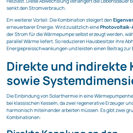
Heizlast. Diese Abwechslung verlängert die Lebensdauer 
senkt den Stromverbrauch.
Ein weiterer Vorteil: Die Kombination steigert den
Eigenve
erneuerbarer Energie. Wird zusätzlich eine
Photovoltaik‑
der Strom für die Wärmepumpe selbst erzeugt werden, wäh
parallel Wärme liefert. So reduzieren Hausbesitzer ihre Ab
Energiepreisschwankungen und leisten einen Beitrag zur
Direkte und indirekte
sowie Systemdimensi
Die Einbindung von Solarthermie in eine Wärmepumpenhei
bei klassischen Kesseln, da zwei regenerative Erzeuger un
harmonisch miteinander arbeiten müssen. Es gibt zwei g
Kombinationen: