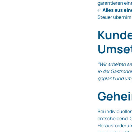
garantieren ein
✅
Alles aus ein
Steuer übernimm
Kunde
Umset
"Wir arbeiten s
in der Gastron
geplant und umg
Gehei
Bei individuelle
entscheidend. G
Herausforderung