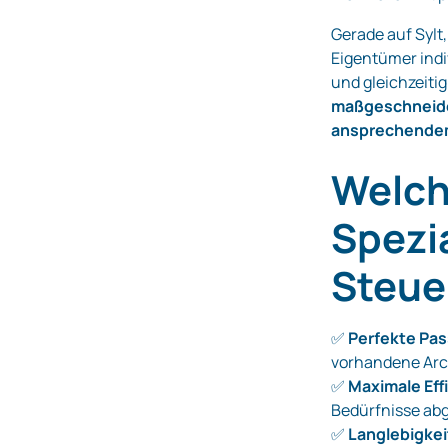
Gerade auf Sylt
Eigentümer indi
und gleichzeitig
maßgeschneider
ansprechendem
Welch
Spezi
Steuer
✅
Perfekte Pas
vorhandene Arch
✅
Maximale Eff
Bedürfnisse ab
✅
Langlebigkeit