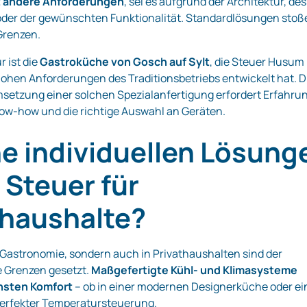
t andere Anforderungen
, sei es aufgrund der Architektur, des
oder der gewünschten Funktionalität. Standardlösungen stoß
 Grenzen.
r ist die
Gastroküche von Gosch auf Sylt
, die Steuer Husum
e hohen Anforderungen des Traditionsbetriebs entwickelt hat. D
etzung einer solchen Spezialanfertigung erfordert Erfahrun
ow-how und die richtige Auswahl an Geräten.
e individuellen Lösung
 Steuer für
thaushalte?
r Gastronomie, sondern auch in Privathaushalten sind der
ne Grenzen gesetzt.
Maßgefertigte Kühl- und Klimasysteme
hsten Komfort
– ob in einer modernen Designerküche oder e
perfekter Temperatursteuerung.