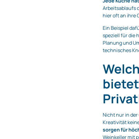
Jede Küche ha
Arbeitsablaufs 
hier oft an ihre
Ein Beispiel dafü
speziell für di
Planung und Ums
technisches Kn
Welch
bietet
Priva
Nicht nur in de
Kreativität kei
sorgen für höc
Weinkeller mit 