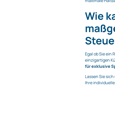
maximale Haltba
Wie k
maßge
Steue
Egal ob Sie ein 
einzigartigen K
für exklusive 
Lassen Sie sich
Ihre individuell