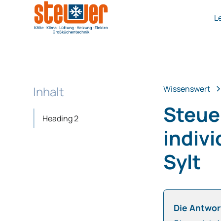
L
Inhalt
Wissenswert
Steuer
Heading 2
indiv
Sylt
Die Antwort