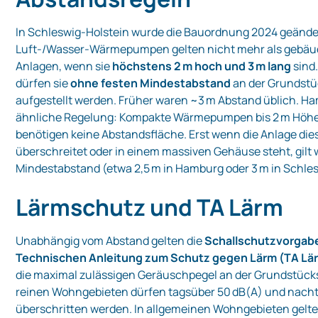
In Schleswig‑Holstein wurde die Bauordnung 2024 geände
Luft‑/Wasser‑Wärmepumpen gelten nicht mehr als gebäu
Anlagen, wenn sie
höchstens 2 m hoch und 3 m lang
sind.
dürfen sie
ohne festen Mindestabstand
an der Grundst
aufgestellt werden. Früher waren ~3 m Abstand üblich. H
ähnliche Regelung: Kompakte Wärmepumpen bis 2 m Höhe 
benötigen keine Abstandsfläche. Erst wenn die Anlage di
überschreitet oder in einem massiven Gehäuse steht, gilt 
Mindestabstand (etwa 2,5 m in Hamburg oder 3 m in Schles
Lärmschutz und TA Lärm
Unabhängig vom Abstand gelten die
Schallschutzvorgab
Technischen Anleitung zum Schutz gegen Lärm (TA Lä
die maximal zulässigen Geräuschpegel an der Grundstücks
reinen Wohngebieten dürfen tagsüber 50 dB(A) und nacht
überschritten werden. In allgemeinen Wohngebieten gelte