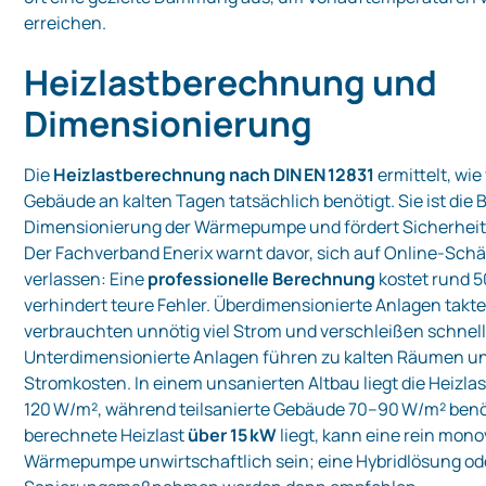
erreichen.
Heizlastberechnung und
Dimensionierung
Die
Heizlastberechnung nach DIN EN 12831
ermittelt, wie
Gebäude an kalten Tagen tatsächlich benötigt. Sie ist die B
Dimensionierung der Wärmepumpe und fördert Sicherheit 
Der Fachverband Enerix warnt davor, sich auf Online‑Sch
verlassen: Eine
professionelle Berechnung
kostet rund 
verhindert teure Fehler. Überdimensionierte Anlagen takte
verbrauchten unnötig viel Strom und verschleißen schnell
Unterdimensionierte Anlagen führen zu kalten Räumen u
Stromkosten. In einem unsanierten Altbau liegt die Heizlas
120 W/m², während teilsanierte Gebäude 70–90 W/m² benö
berechnete Heizlast
über 15 kW
liegt, kann eine rein mon
Wärmepumpe unwirtschaftlich sein; eine Hybridlösung od