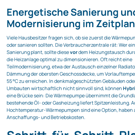
Energetische Sanierung un
Modernisierung im Zeitpla
Viele Hausbesitzer fragen sich, ob sie zuerst die Wärmepu
oder sanieren sollten. Die Verbraucherzentrale rät: Wer e
Sanierung plant, sollte diese
vor
dem Heizungstausch dur
die Heizanlage optimal zu dimensionieren. Oft reicht eine
Teilmodernisierung, etwa der Austausch einzelner Radiato
Dämmung der obersten Geschossdecke, um Vorlauftempe
55 °C zu erreichen. In denkmalgeschützten Gebäuden ode
Umbauten wirtschaftlich nicht sinnvoll sind, können
Hybr
eine Brücke sein: Die Wärmepumpe übernimmt die Grundla
bestehende Öl‑ oder Gasheizung liefert Spitzenleistung. 
Hochtemperatur‑Wärmepumpen sind eine Option, haben 
Anschaffungs‑ und Betriebskosten.