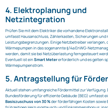
4. Elektroplanung und
Netzintegration
Prüfen Sie mit dem Elektriker die vorhandene Elektroinstal
umfasst Hausanschluss, Zählerkasten, Sicherungen und 
Leistungsbegrenzungen. Einige Netzbetreiber verlangen, 
Wärmepumpen in das sogenannte § 14a EnWG‑Netzmanage
werden, damit sie bei Netzüberlastung ferngesteuert wer
Eventuell ist ein
Smart Meter
erforderlich und es gelten sp
Wärmepumpenstrom.
5. Antragstellung für Förd
Aktuell stehen umfangreiche Fördermittel zur Verfügung. 
Bundesförderung für effiziente Gebäude (BEG) umfasst e
Basiszuschuss von 30 %
der förderfähigen Kosten sowie 
frühzeitigen Heizungstausch und Einkommensbonus; in