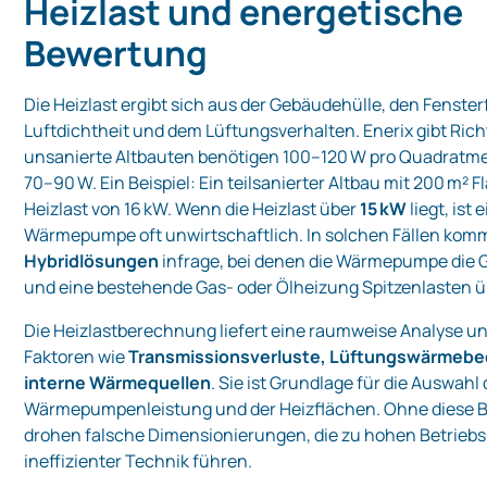
Heizlast und energetische
Bewertung
Die Heizlast ergibt sich aus der Gebäudehülle, den Fenster
Luftdichtheit und dem Lüftungsverhalten. Enerix gibt Ric
unsanierte Altbauten benötigen 100–120 W pro Quadratmet
70–90 W. Ein Beispiel: Ein teilsanierter Altbau mit 200 m² F
Heizlast von 16 kW. Wenn die Heizlast über
15 kW
liegt, ist
Wärmepumpe oft unwirtschaftlich. In solchen Fällen ko
Hybridlösungen
infrage, bei denen die Wärmepumpe die 
und eine bestehende Gas‑ oder Ölheizung Spitzenlasten 
Die Heizlastberechnung liefert eine raumweise Analyse un
Faktoren wie
Transmissionsverluste, Lüftungswärmebe
interne Wärmequellen
. Sie ist Grundlage für die Auswah
Wärmepumpenleistung und der Heizflächen. Ohne diese
drohen falsche Dimensionierungen, die zu hohen Betrieb
ineffizienter Technik führen.