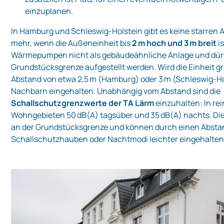
einzuplanen.
In Hamburg und Schleswig‑Holstein gibt es keine starren
mehr, wenn die Außeneinheit bis
2 m hoch und 3 m breit
i
Wärmepumpen nicht als gebäudeähnliche Anlage und dür
Grundstücksgrenze aufgestellt werden. Wird die Einheit g
Abstand von etwa 2,5 m (Hamburg) oder 3 m (Schleswig‑H
Nachbarn eingehalten. Unabhängig vom Abstand sind die
Schallschutzgrenzwerte der TA Lärm
einzuhalten: In re
Wohngebieten 50 dB(A) tagsüber und 35 dB(A) nachts. Di
an der Grundstücksgrenze und können durch einen Abstan
Schallschutzhauben oder Nachtmodi leichter eingehalten