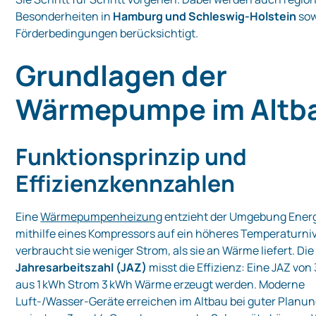
Besonderheiten in
Hamburg und Schleswig‑Holstein
sow
Förderbedingungen berücksichtigt.
Grundlagen der
Wärmepumpe im Altb
Funktionsprinzip und
Effizienzkennzahlen
Eine
Wärmepumpenheizung
entzieht der Umgebung Energ
mithilfe eines Kompressors auf ein höheres Temperaturni
verbraucht sie weniger Strom, als sie an Wärme liefert. Die
Jahresarbeitszahl (JAZ)
misst die Effizienz: Eine JAZ von
aus 1 kWh Strom 3 kWh Wärme erzeugt werden. Moderne
Luft‑/Wasser‑Geräte erreichen im Altbau bei guter Planu