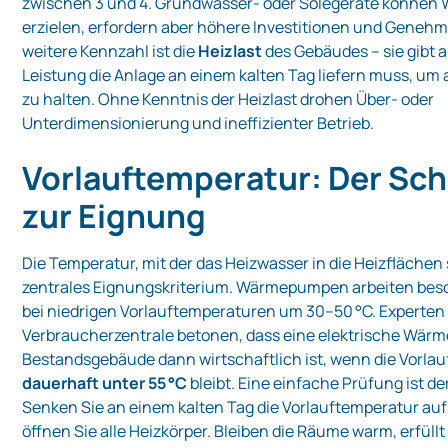
zwischen 3 und 4. Grundwasser‑ oder Solegeräte können 
erzielen, erfordern aber höhere Investitionen und Geneh
weitere Kennzahl ist die
Heizlast
des Gebäudes – sie gibt 
Leistung die Anlage an einem kalten Tag liefern muss, um
zu halten. Ohne Kenntnis der Heizlast drohen Über‑ oder
Unterdimensionierung und ineffizienter Betrieb.
Vorlauftemperatur: Der Sch
zur Eignung
Die Temperatur, mit der das Heizwasser in die Heizflächen s
zentrales Eignungskriterium. Wärmepumpen arbeiten beso
bei niedrigen Vorlauftemperaturen um 30–50 °C. Experten
Verbraucherzentrale betonen, dass eine elektrische Wä
Bestandsgebäude dann wirtschaftlich ist, wenn die Vorla
dauerhaft unter 55 °C
bleibt. Eine einfache Prüfung ist de
Senken Sie an einem kalten Tag die Vorlauftemperatur au
öffnen Sie alle Heizkörper. Bleiben die Räume warm, erfüllt