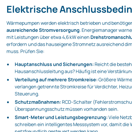
Elektrische Anschlussbed
Wärmepumpen werden elektrisch betrieben und benötigen
ausreichende Stromversorgung
. Energiemanager warne
mit Leistungen über etwa 4,6 kW einen
Drehstromanschlu
erfordern und das hauseigene Stromnetz ausreichend dim
muss. Prüfen Sie:
Hauptanschluss und Sicherungen:
Reicht die beste
Hausanschlussleitung aus? Häufig ist eine Verstärku
Verteilung auf mehrere Stromkreise:
Größere Wärm
verlangen getrennte Stromkreise für Verdichter, Hei
Steuerung.
Schutzmaßnahmen:
RCD‑Schalter (Fehlerstromschu
Überspannungsschutz müssen vorhanden sein.
Smart‑Meter und Leistungsbegrenzung:
Viele Netz
schreiben ein intelligentes Messsystem vor, damit d
netzfreundlich gesteuert werden kann.