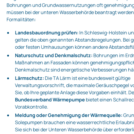
Bohrungen und Grundwassernutzungen oft genehmigungs
müssen bei der unteren Wasserbehörde beantragt werden
Formalitäten:
Landesbauordnung prüfen:
In Schleswig‑Holstein u
gelten die oben genannten Abstandsregelungen. Bei 
oder festen Umhausungen können andere Abstandsflä
Naturschutz und Denkmalschutz:
Bohrungen im Erdr
Maßnahmen an Fassaden können genehmigungspflicht
Denkmalschutz sind energetische Verbesserungen häu
Lärmschutz:
Die TA Lärm ist eine bundesweit gültige
Verwaltungsvorschrift, die maximale Geräuschpegel vo
Sie, ob Ihre geplante Anlage diese Vorgaben einhält. D
Bundesverband Wärmepumpe
bietet einen Schallre
Vorabkontrolle.
Meldung oder Genehmigung der Wärmequelle:
Grun
Solepumpen brauchen eine wasserrechtliche Erlaubni
Sie sich bei der Unteren Wasserbehörde über erforderl