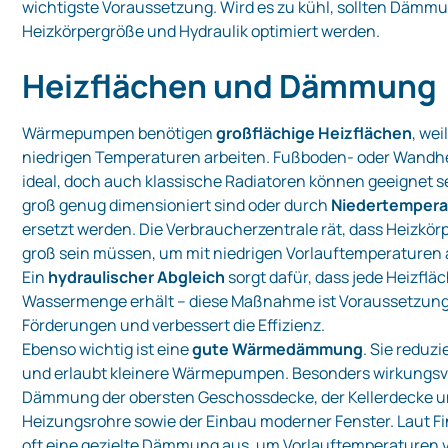
wichtigste Voraussetzung. Wird es zu kühl, sollten Dämm
Heizkörpergröße und Hydraulik optimiert werden.
Heizflächen und Dämmung
Wärmepumpen benötigen
großflächige Heizflächen
, wei
niedrigen Temperaturen arbeiten. Fußboden‑ oder Wandh
ideal, doch auch klassische Radiatoren können geeignet s
groß genug dimensioniert sind oder durch
Niedertempera
ersetzt werden. Die Verbraucherzentrale rät, dass Heizkö
groß sein müssen, um mit niedrigen Vorlauftemperature
Ein
hydraulischer Abgleich
sorgt dafür, dass jede Heizfläc
Wassermenge erhält – diese Maßnahme ist Voraussetzung
Förderungen und verbessert die Effizienz.
Ebenso wichtig ist eine
gute Wärmedämmung
. Sie reduzi
und erlaubt kleinere Wärmepumpen. Besonders wirkungsvol
Dämmung der obersten Geschossdecke, der Kellerdecke u
Heizungsrohre sowie der Einbau moderner Fenster. Laut Fi
oft eine gezielte Dämmung aus, um Vorlauftemperaturen 