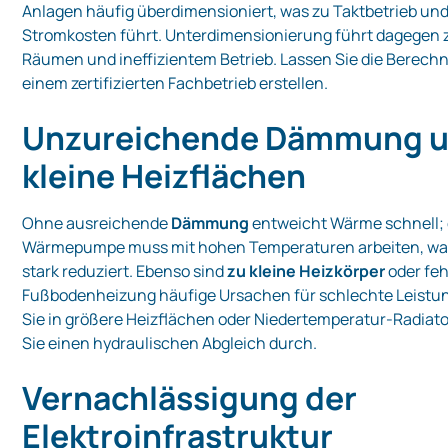
Anlagen häufig überdimensioniert, was zu Taktbetrieb un
Stromkosten führt. Unterdimensionierung führt dagegen 
Räumen und ineffizientem Betrieb. Lassen Sie die Berech
einem zertifizierten Fachbetrieb erstellen.
Unzureichende Dämmung u
kleine Heizflächen
Ohne ausreichende
Dämmung
entweicht Wärme schnell; 
Wärmepumpe muss mit hohen Temperaturen arbeiten, was 
stark reduziert. Ebenso sind
zu kleine Heizkörper
oder fe
Fußbodenheizung häufige Ursachen für schlechte Leistun
Sie in größere Heizflächen oder Niedertemperatur‑Radiat
Sie einen hydraulischen Abgleich durch.
Vernachlässigung der
Elektroinfrastruktur