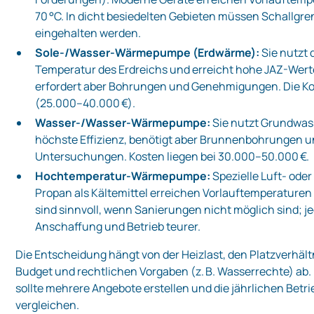
70 °C. In dicht besiedelten Gebieten müssen Schallgr
eingehalten werden.
Sole‑/Wasser‑Wärmepumpe (Erdwärme):
Sie nutzt 
Temperatur des Erdreichs und erreicht hohe JAZ-Wert
erfordert aber Bohrungen und Genehmigungen. Die Ko
(25.000–40.000 €).
Wasser‑/Wasser‑Wärmepumpe:
Sie nutzt Grundwass
höchste Effizienz, benötigt aber Brunnenbohrungen u
Untersuchungen. Kosten liegen bei 30.000–50.000 €.
Hochtemperatur‑Wärmepumpe:
Spezielle Luft‑ ode
Propan als Kältemittel erreichen Vorlauftemperaturen 
sind sinnvoll, wenn Sanierungen nicht möglich sind; j
Anschaffung und Betrieb teurer.
Die Entscheidung hängt von der Heizlast, den Platzverhäl
Budget und rechtlichen Vorgaben (z. B. Wasserrechte) ab.
sollte mehrere Angebote erstellen und die jährlichen Betr
vergleichen.