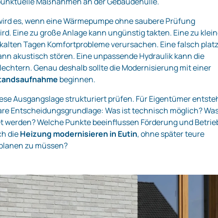
punktuelle Maßnahmen an der Gebäudehülle.
wird es, wenn eine Wärmepumpe ohne saubere Prüfung
ird. Eine zu große Anlage kann ungünstig takten. Eine zu klei
kalten Tagen Komfortprobleme verursachen. Eine falsch platz
nn akustisch stören. Eine unpassende Hydraulik kann die
hlechtern. Genau deshalb sollte die Modernisierung mit einer
standsaufnahme
beginnen.
se Ausgangslage strukturiert prüfen. Für Eigentümer entste
are Entscheidungsgrundlage: Was ist technisch möglich? Wa
tet werden? Welche Punkte beeinflussen Förderung und Betrie
ch die
Heizung modernisieren in Eutin
, ohne später teure
nplanen zu müssen?