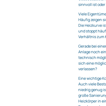
sinnvoll ist ode
Viele Eigentüme
Häufig zeigen s
Die Heizkurve is
und stoppt häuf
Verhältnis zum 
Gerade bei eine
Anlage noch ein
technisch mögli
sich eine mögl
verlassen?
Eine wichtige K
Auch viele Bes
niedrig genug i
große Sanierun
Heizkörper in e