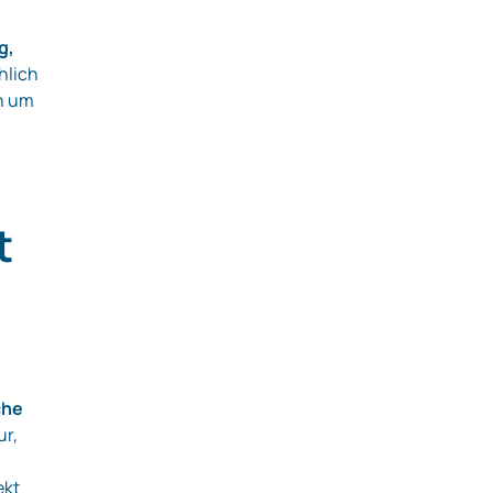
g,
chlich
n um
t
che
ur,
ekt