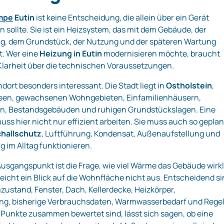
mpe
Eutin
ist keine Entscheidung, die allein über ein Gerät
 sollte. Sie ist ein Heizsystem, das mit dem Gebäude, der
g, dem Grundstück, der Nutzung und der späteren Wartung
. Wer eine
Heizung in Eutin
modernisieren möchte, braucht
Klarheit über die technischen Voraussetzungen.
andort besonders interessant. Die Stadt liegt in
Ostholstein
,
en, gewachsenen Wohngebieten, Einfamilienhäusern,
en, Bestandsgebäuden und ruhigen Grundstückslagen. Eine
 hier nicht nur effizient arbeiten. Sie muss auch so geplan
hallschutz
, Luftführung, Kondensat, Außenaufstellung und
im Alltag funktionieren.
Ausgangspunkt ist die Frage, wie viel Wärme das Gebäude wirk
reicht ein Blick auf die Wohnfläche nicht aus. Entscheidend s
ustand, Fenster, Dach, Kellerdecke, Heizkörper,
g, bisherige Verbrauchsdaten, Warmwasserbedarf und Rege
 Punkte zusammen bewertet sind, lässt sich sagen, ob eine