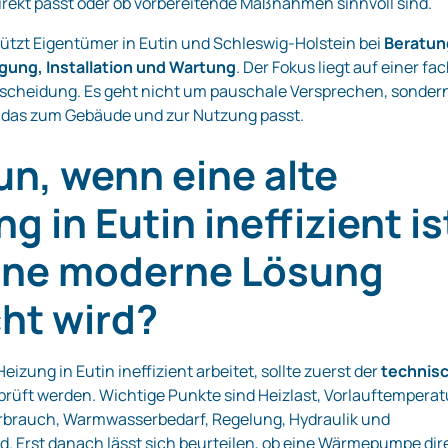
ekt passt oder ob vorbereitende Maßnahmen sinnvoll sind.
ützt Eigentümer in Eutin und Schleswig-Holstein bei
Beratun
gung, Installation und Wartung
. Der Fokus liegt auf einer fa
tscheidung. Es geht nicht um pauschale Versprechen, sonder
, das zum Gebäude und zur Nutzung passt.
un, wenn eine alte
g in Eutin ineffizient is
ine moderne Lösung
ht wird?
eizung in Eutin ineffizient arbeitet, sollte zuerst der
technis
rüft werden. Wichtige Punkte sind Heizlast, Vorlauftemperat
erbrauch, Warmwasserbedarf, Regelung, Hydraulik und
 Erst danach lässt sich beurteilen, ob eine Wärmepumpe dir