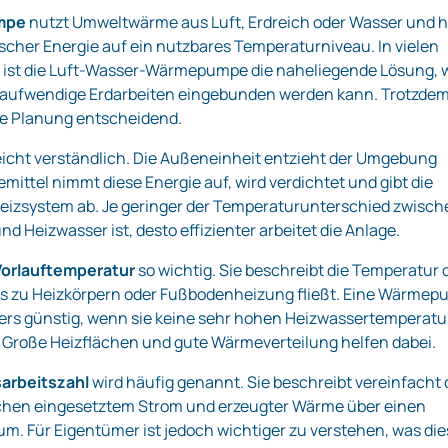
mpe
nutzt Umweltwärme aus Luft, Erdreich oder Wasser und 
rischer Energie auf ein nutzbares Temperaturniveau. In vielen
st die Luft-Wasser-Wärmepumpe die naheliegende Lösung, w
e aufwendige Erdarbeiten eingebunden werden kann. Trotzde
ue Planung entscheidend.
 leicht verständlich. Die Außeneinheit entzieht der Umgebung
mittel nimmt diese Energie auf, wird verdichtet und gibt die
eizsystem ab. Je geringer der Temperaturunterschied zwisch
 Heizwasser ist, desto effizienter arbeitet die Anlage.
Vorlauftemperatur
so wichtig. Sie beschreibt die Temperatur 
as zu Heizkörpern oder Fußbodenheizung fließt. Eine Wärme
ers günstig, wenn sie keine sehr hohen Heizwassertemperat
 Große Heizflächen und gute Wärmeverteilung helfen dabei.
arbeitszahl
wird häufig genannt. Sie beschreibt vereinfacht 
schen eingesetztem Strom und erzeugter Wärme über einen
um. Für Eigentümer ist jedoch wichtiger zu verstehen, was di