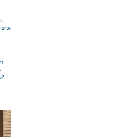
ne
ierte
ht
s
b?