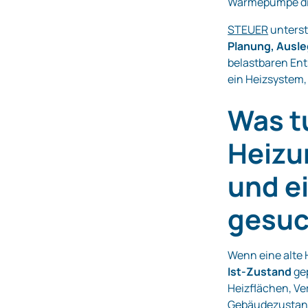
Wärmepumpe dir
STEUER
unterst
Planung, Ausle
belastbaren En
ein Heizsystem
Was t
Heizun
und e
gesuc
Wenn eine alte H
Ist-Zustand
gep
Heizflächen, V
Gebäudezustand.