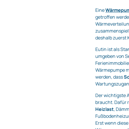
Eine
Wärmepu
getroffen werden
Wärmeverteilun
zusammenspielt
deshalb zuerst 
Eutin ist als St
umgeben von Se
Ferienimmobili
Wärmepumpe muss
werden, dass
Sc
Wartungszugang 
Der wichtigste 
braucht. Dafür 
Heizlast
, Dämmz
Fußbodenheizun
Erst wenn diese