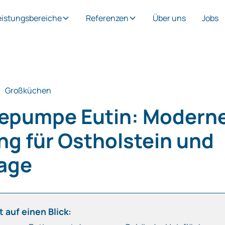
eistungsbereiche
Referenzen
Über uns
Jobs
Großküchen
pumpe Eutin: Modern
ng für Ostholstein und
age
 auf einen Blick: