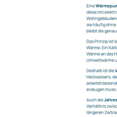
Eine
Wärmepu
diese mit elekt
Wohngebäuden i
sie häufig ohn
bleibt die gena
Das Prinzip ist
Wärme. Ein Kälte
Wärme an das H
Umweltwärme und
Deshalb ist die
Heizwassers, d
arbeitet besond
erzeugen muss.
Auch die
Jahres
Verhältnis zwi
längeren Zeitra