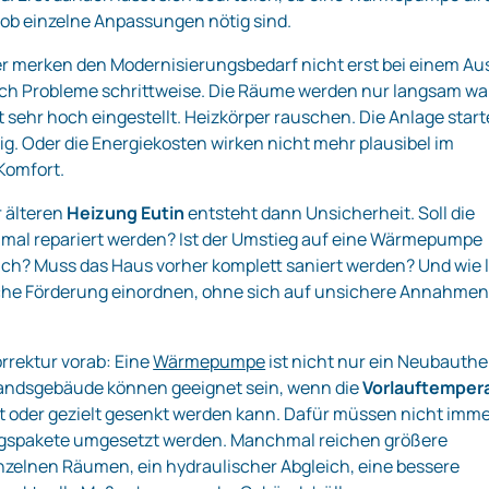
r ob einzelne Anpassungen nötig sind.
r merken den Modernisierungsbedarf nicht erst bei einem Aus
ich Probleme schrittweise. Die Räume werden nur langsam wa
t sehr hoch eingestellt. Heizkörper rauschen. Die Anlage start
ig. Oder die Energiekosten wirken nicht mehr plausibel im
Komfort.
r älteren
Heizung Eutin
entsteht dann Unsicherheit. Soll die
mal repariert werden? Ist der Umstieg auf eine Wärmepumpe
ch? Muss das Haus vorher komplett saniert werden? Und wie 
iche Förderung einordnen, ohne sich auf unsichere Annahmen
orrektur vorab: Eine
Wärmepumpe
ist nicht nur ein Neubauth
tandsgebäude können geeignet sein, wenn die
Vorlauftemper
st oder gezielt gesenkt werden kann. Dafür müssen nicht imm
gspakete umgesetzt werden. Manchmal reichen größere
inzelnen Räumen, ein hydraulischer Abgleich, eine bessere