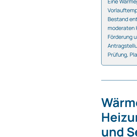
Eine Wärme
Vorlauftemp
Bestand ent
moderaten H
Förderung u
Antragstell
Prüfung, Pl
Wärme
Heizu
und S