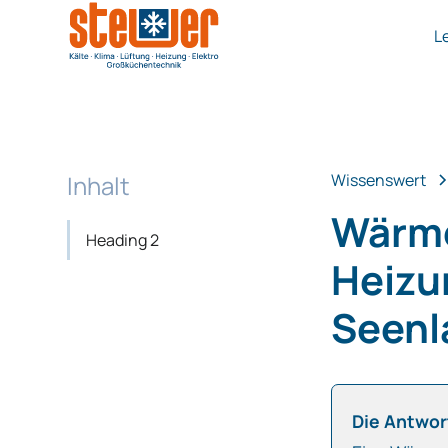
L
Inhalt
Wissenswert
Wärme
Heading 2
Heizu
Seenl
Die Antwort