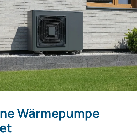
ine Wärmepumpe
tet