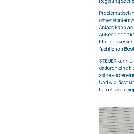
Regelung oder 
Problematisch 
dimensioniert w
Anlage kann an 
Außeneinheit ka
Effizienz versc
fachlichen Be
STEUER kann die
dadurch eine kl
sollte vorberei
Und wie lässt si
Korrekturen ei