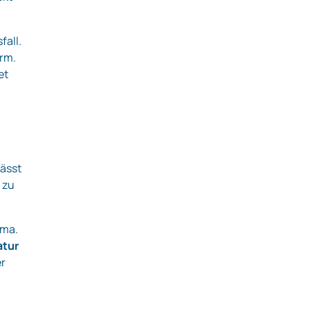
fall.
rm.
et
lässt
 zu
ema.
atur
er