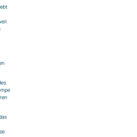
hebt
eil
m
en
des
pumpe
uren
das
ese