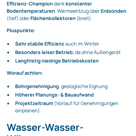
Effizienz-Champion
dank
konstanter
Bodentemperaturen
. Wärmeentzug über
Erdsonden
(tief) oder
Flächenkollektoren
(breit).
Pluspunkte:
Sehr stabile Effizienz
auch im Winter
Besonders leiser Betrieb
, da ohne Außengerät
Langfristig niedrige Betriebskosten
Worauf achten:
Bohrgenehmigung
, geologische Eignung
Höherer Planungs- & Bauaufwand
Projektzeitraum
(Vorlauf für Genehmigungen
einplanen)
Wasser-Wasser-