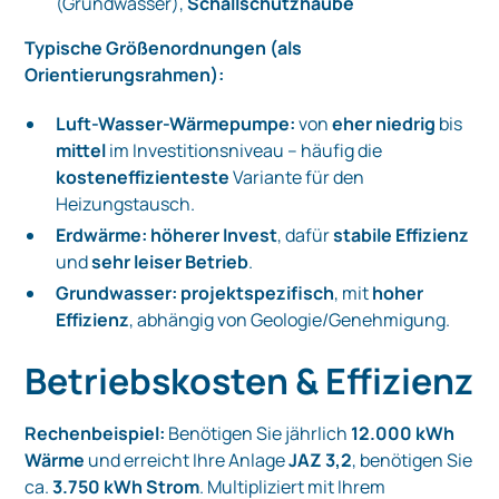
(Grundwasser),
Schallschutzhaube
Typische Größenordnungen (als
Orientierungsrahmen):
Luft-Wasser-Wärmepumpe:
von
eher niedrig
bis
mittel
im Investitionsniveau – häufig die
kosteneffizienteste
Variante für den
Heizungstausch.
Erdwärme:
höherer Invest
, dafür
stabile Effizienz
und
sehr leiser Betrieb
.
Grundwasser:
projektspezifisch
, mit
hoher
Effizienz
, abhängig von Geologie/Genehmigung.
Betriebskosten & Effizienz
Rechenbeispiel:
Benötigen Sie jährlich
12.000 kWh
Wärme
und erreicht Ihre Anlage
JAZ 3,2
, benötigen Sie
ca.
3.750 kWh Strom
. Multipliziert mit Ihrem