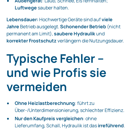
Außengerät
: Laub, Schnee, Eis fernhalten;
Luftwege
sauber halten.
Lebensdauer:
Hochwertige Geräte sind auf
viele
Jahre
Betrieb ausgelegt.
Schonender Betrieb
(nicht
permanent am Limit),
saubere Hydraulik
und
korrekter Frostschutz
verlängern die Nutzungsdauer.
Typische Fehler –
und wie Profis sie
vermeiden
Ohne Heizlastberechnung
: führt zu
Über-/Unterdimensionierung, schlechter Effizienz.
Nur den Kaufpreis vergleichen
: ohne
Lieferumfang, Schall, Hydraulik ist das
irreführend
.