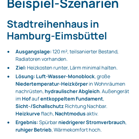
Beispiel-Szenarien
Stadtreihenhaus in
Hamburg-Eimsbüttel
Ausgangslage:
120 m², teilsanierter Bestand,
Radiatoren vorhanden.
Ziel:
Heizkosten runter, Lärm minimal halten.
Lösung:
Luft-Wasser-Monoblock
, große
Niedertemperatur-Heizkörper
in Wohnräumen
nachrüsten,
hydraulischer Abgleich
. Außengerät
im
Hof
auf
entkoppeltem Fundament
,
Sicht-/Schallschutz
Richtung Nachbar.
Heizkurve
flach,
Nachtmodus
aktiv.
Ergebnis:
Spürbar
niedrigerer Stromverbrauch
,
ruhiger Betrieb
, Wärmekomfort hoch.