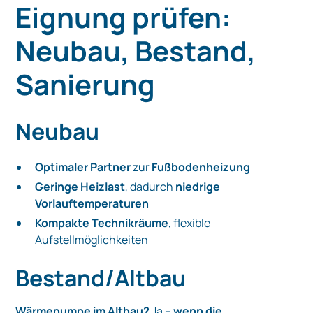
Eignung prüfen:
Neubau, Bestand,
Sanierung
Neubau
Optimaler Partner
zur
Fußbodenheizung
Geringe Heizlast
, dadurch
niedrige
Vorlauftemperaturen
Kompakte Technikräume
, flexible
Aufstellmöglichkeiten
Bestand/Altbau
Wärmepumpe im Altbau?
Ja –
wenn die