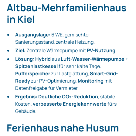
Altbau-Mehrfamilienhaus
in Kiel
Ausgangslage:
6 WE, gemischter
Sanierungsstand, zentrale Heizung.
Ziel:
Zentrale Wärmepumpe mit
PV-Nutzung
.
Lösung:
Hybrid
aus
Luft-Wasser-Wärmepumpe
+
Spitzenlastkessel
für sehr kalte Tage.
Pufferspeicher
zur Lastglättung,
Smart-Grid-
Ready
zur PV-Optimierung,
Monitoring
mit
Datenfreigabe für Vermieter.
Ergebnis:
Deutliche CO₂-Reduktion
, stabile
Kosten,
verbesserte Energiekennwerte
fürs
Gebäude.
Ferienhaus nahe Husum