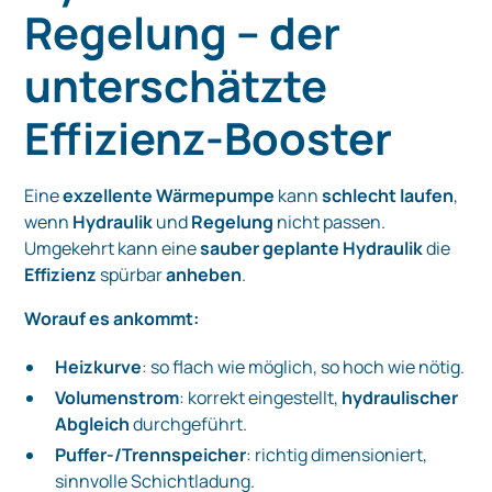
Regelung – der
unterschätzte
Effizienz-Booster
Eine
exzellente Wärmepumpe
kann
schlecht laufen
,
wenn
Hydraulik
und
Regelung
nicht passen.
Umgekehrt kann eine
sauber geplante Hydraulik
die
Effizienz
spürbar
anheben
.
Worauf es ankommt:
Heizkurve
: so flach wie möglich, so hoch wie nötig.
Volumenstrom
: korrekt eingestellt,
hydraulischer
Abgleich
durchgeführt.
Puffer-/Trennspeicher
: richtig dimensioniert,
sinnvolle Schichtladung.