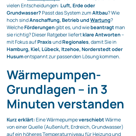
vielen Entscheidungen:
Luft, Erde oder
Grundwasser?
Passt das System zum
Altbau
? Wie
hoch sind
Anschaffung, Betrieb und
Wartung
?
Welche
Förderungen
gibt es, und wie
beantragt
man
sie richtig? Dieser Ratgeber liefert
klare Antworten
–
mit Fokus auf
Praxis
und
Regionales
, damit Sie in
Hamburg, Kiel, Lübeck, Itzehoe, Norderstedt oder
Husum
entspannt zur passenden Lösung kommen.
Wärmepumpen-
Grundlagen – in 3
Minuten verstanden
Kurz erklärt:
Eine Wärmepumpe
verschiebt
Wärme
von einer Quelle (Außenluft, Erdreich, Grundwasser)
auf ein höheres Temperaturniveau für Heizung und