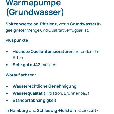
Wärmepumpe
(Grundwasser)
Spitzenwerte bei Effizienz
, wenn
Grundwasser
in
geeigneter Menge und Qualität verfügbar ist.
Pluspunkte:
Höchste Quellentemperaturen
unter den drei
Arten
Sehr gute JAZ
möglich
Worauf achten:
Wasserrechtliche Genehmigung
Wasserqualität
(Filtration, Brunnenbau)
Standortabhängigkeit
In
Hamburg
und
Schleswig-Holstein
ist die
Luft-