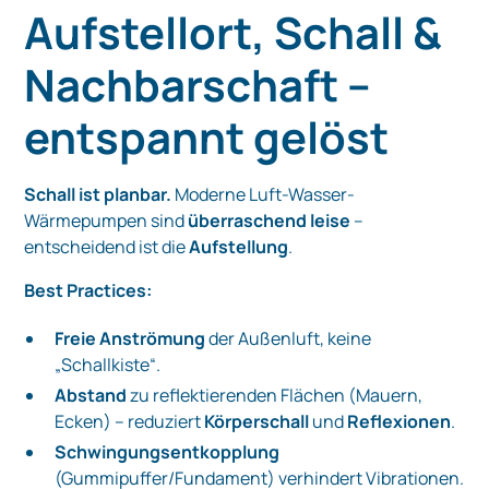
Aufstellort, Schall &
Nachbarschaft –
entspannt gelöst
Schall ist planbar.
Moderne Luft-Wasser-
Wärmepumpen sind
überraschend leise
–
entscheidend ist die
Aufstellung
.
Best Practices:
Freie Anströmung
der Außenluft, keine
„Schallkiste“.
Abstand
zu reflektierenden Flächen (Mauern,
Ecken) – reduziert
Körperschall
und
Reflexionen
.
Schwingungsentkopplung
(Gummipuffer/Fundament) verhindert Vibrationen.