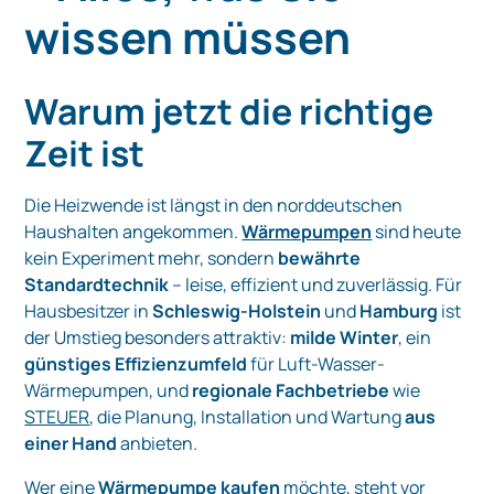
wissen müssen
Warum jetzt die richtige
Zeit ist
Die Heizwende ist längst in den norddeutschen
Haushalten angekommen.
Wärmepumpen
sind heute
kein Experiment mehr, sondern
bewährte
Standardtechnik
– leise, effizient und zuverlässig. Für
Hausbesitzer in
Schleswig-Holstein
und
Hamburg
ist
der Umstieg besonders attraktiv:
milde Winter
, ein
günstiges Effizienzumfeld
für Luft-Wasser-
Wärmepumpen, und
regionale Fachbetriebe
wie
STEUER
, die Planung, Installation und Wartung
aus
einer Hand
anbieten.
Wer eine
Wärmepumpe
kaufen
möchte, steht vor