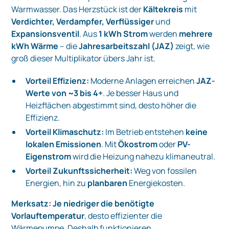
Warmwasser. Das Herzstück ist der
Kältekreis
mit
Verdichter, Verdampfer, Verflüssiger
und
Expansionsventil
. Aus
1 kWh Strom
werden
mehrere
kWh Wärme
– die
Jahresarbeitszahl (JAZ)
zeigt, wie
groß dieser Multiplikator übers Jahr ist.
Vorteil Effizienz:
Moderne Anlagen erreichen
JAZ-
Werte von ~3 bis 4+
. Je besser Haus und
Heizflächen abgestimmt sind, desto höher die
Effizienz.
Vorteil Klimaschutz:
Im Betrieb entstehen
keine
lokalen Emissionen
. Mit
Ökostrom
oder
PV-
Eigenstrom
wird die Heizung nahezu klimaneutral.
Vorteil Zukunftssicherheit:
Weg von fossilen
Energien, hin zu
planbaren
Energiekosten.
Merksatz:
Je niedriger die benötigte
Vorlauftemperatur
, desto effizienter die
Wärmepumpe. Deshalb funktionieren