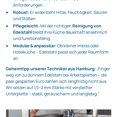
Anforderungen.
Robust:
Er widersteht Hitze, Feuchtigkeit, Säuren
und Stößen.
Pflegeleicht:
Mit der richtigen
Reinigung von
Edelstahl
bleibt Ihre Küche dauerhaft ansehnlich
und funktionsfähig.
Modular & anpassbar:
Ob kleiner Imbiss oder
Hotelküche – Edelstahl passt sich jeder Raumform
an.
Geheimtipp unserer Techniker aus Hamburg:
„Finger
weg von zu dünnem Edelstahl bei Arbeitsplatten – die
paar gesparten Euro zahlen sich langfristig nicht aus.
Wir setzen auf 1,5–2 mm Stärke mit versteifter
Unterplatte – stabil, geräuscharm und langlebig.“